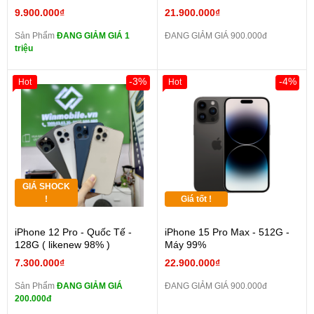
9.900.000₫
21.900.000₫
Sản Phẩm
ĐANG GIẢM GIÁ 1
ĐANG GIẢM GIÁ 900.000đ
triệu
-3%
-4%
Hot
Hot
GIÁ SHOCK
!
Giá tốt !
iPhone 12 Pro - Quốc Tế -
iPhone 15 Pro Max - 512G -
128G ( likenew 98% )
Máy 99%
7.300.000₫
22.900.000₫
Sản Phẩm
ĐANG GIẢM GIÁ
ĐANG GIẢM GIÁ 900.000đ
200.000đ