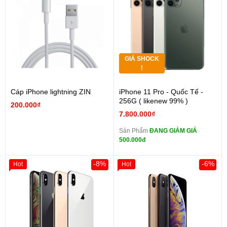
GIÁ SHOCK
!
Cáp iPhone lightning ZIN
iPhone 11 Pro - Quốc Tế -
256G ( likenew 99% )
200.000₫
7.800.000₫
Sản Phẩm
ĐANG GIẢM GIÁ
500.000đ
-8%
-6%
Hot
Hot