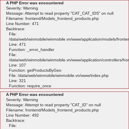
A PHP Error was encountered
Severity: Warning
Message: Attempt to read property "CAT_CAT_IDS" on null
Filename: frontend/Models_frontend_products.php
Line Number: 471
Backtrace:
File:
/data/web/winmobile/winmobile.vn/www/application/models/front
Line: 471
Function: _error_handler
File:
/data/web/winmobile/winmobile.vn/www/application/controllers/fr
Line: 107
Function: getProductsByGeo
File: /data/web/winmobile/winmobile.vn/www/index.php
Line: 321
Function: require_once
A PHP Error was encountered
Severity: Warning
Message: Attempt to read property "CAT_ID" on null
Filename: frontend/Models_frontend_products.php
Line Number: 492
Backtrace:
File: