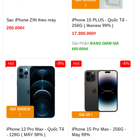
GIÁ SHOCK
!
Sạc iPhone ZIN theo máy
iPhone 15 PLUS - Quốc Tế -
256G ( likenew 99% )
200.000₫
17.300.000₫
Sản Phẩm
ĐANG GIẢM GIÁ
600.000đ
-9%
-4%
Hot
Hot
GIÁ SHOCK
!
Giá tốt !
iPhone 12 Pro Max - Quốc Tế
iPhone 15 Pro Max - 256G -
- 128G ( MÁY 98% )
Máy 99%