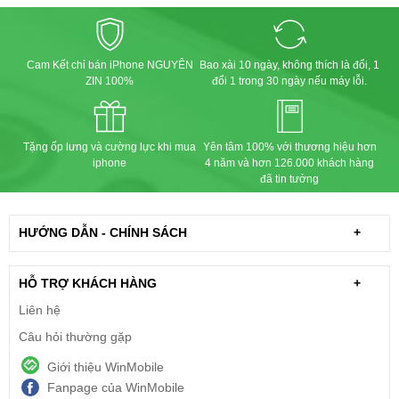
Cam Kết chỉ bán iPhone NGUYÊN
Bao xài 10 ngày, không thích là đổi, 1
ZIN 100%
đổi 1 trong 30 ngày nếu máy lỗi.
Tặng ốp lưng và cường lực khi mua
Yên tâm 100% với thương hiệu hơn
iphone
4 năm và hơn 126.000 khách hàng
đã tin tưởng
HƯỚNG DẪN - CHÍNH SÁCH
+
HỖ TRỢ KHÁCH HÀNG
+
Liên hệ
Câu hỏi thường gặp
Giới thiệu WinMobile
Fanpage của WinMobile