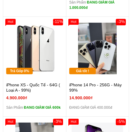
Sản Phẩm
ĐANG GIẢM GIÁ
1.000.000đ
-11%
-3%
Hot
Hot
Trả Góp 0%
Giá tốt !
iPhone XS - Quốc Tế - 64G (
iPhone 14 Pro - 256G - Máy
Loại A - 99%)
99%
4.900.000₫
14.900.000₫
Sản Phẩm
ĐANG GIẢM GIÁ 600k
ĐANG GIẢM GIÁ 400.000đ
-3%
-5%
Hot
Hot