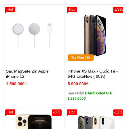
-19%
Hot
Hot
Trả Góp 0%
Sạc MagSafe Zin Apple
iPhone XS Max - Quốc Tế -
iPhone 12
64G LikeNew ( 98%)
1.500.000₫
5.900.000₫
Sản Phẩm
ĐANG GIẢM GIÁ
1.390.000đ
-8%
-12%
Hot
Hot