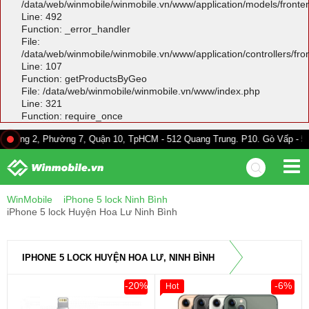
/data/web/winmobile/winmobile.vn/www/application/models/front
Line: 492
Function: _error_handler
File:
/data/web/winmobile/winmobile.vn/www/application/controllers/fr
Line: 107
Function: getProductsByGeo
File: /data/web/winmobile/winmobile.vn/www/index.php
Line: 321
Function: require_once
Phường 7, Quận 10, TpHCM - 512 Quang Trung. P10. Gò Vấp - 528A Trường 
WinMobile
iPhone 5 lock Ninh Bình
iPhone 5 lock Huyện Hoa Lư Ninh Bình
IPHONE 5 LOCK HUYỆN HOA LƯ, NINH BÌNH
-20%
-6%
Hot