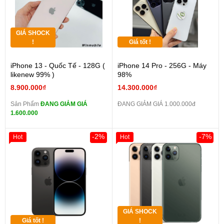
GIÁ SHOCK
!
Giá tốt !
iPhone 13 - Quốc Tế - 128G (
iPhone 14 Pro - 256G - Máy
likenew 99% )
98%
8.900.000₫
14.300.000₫
Sản Phẩm
ĐANG GIẢM GIÁ
ĐANG GIẢM GIÁ 1.000.000đ
1.600.000
-2%
-7%
Hot
Hot
GIÁ SHOCK
Giá tốt !
!