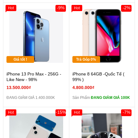
-9%
-2%
Hot
Hot
Giá tốt !
Trả Góp 0%
iPhone 13 Pro Max - 256G -
iPhone 8 64GB -Quốc Tế (
Like New - 98%
99% )
13.500.000₫
4.800.000₫
ĐANG GIẢM GIÁ 1.400.000K
Sản Phẩm
ĐANG GIẢM GIÁ 100K
-15%
-7%
Hot
Hot