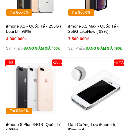
Trả Góp 0%
Trả Góp 0%
iPhone XS - Quốc Tế - 256G (
iPhone XS Max - Quốc Tế -
Loại B - 98%)
256G LikeNew ( 99%)
4.900.000₫
7.500.000₫
Sản Phẩm
ĐANG GIẢM GIÁ 400k
Sản Phẩm
ĐANG GIẢM GIÁ 490k
-26%
-67%
Hot
Trả Góp 0%
iPhone 8 Plus 64GB -Quốc Tế
Dán Cường Lực iPhone 5,
( 98%)
iPhone 6