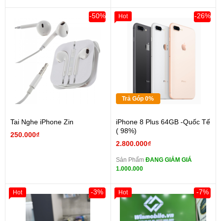
-50%
-26%
Hot
Trả Góp 0%
Tai Nghe iPhone Zin
iPhone 8 Plus 64GB -Quốc Tế
( 98%)
250.000₫
2.800.000₫
Sản Phẩm
ĐANG GIẢM GIÁ
1.000.000
-3%
-7%
Hot
Hot