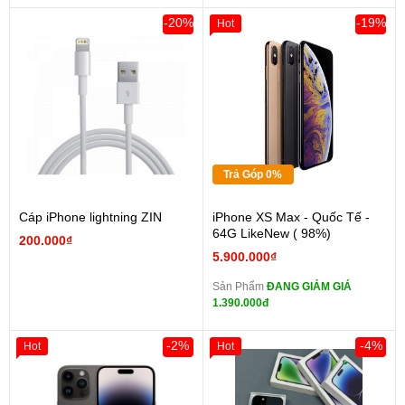
-20%
-19%
Hot
Trả Góp 0%
Cáp iPhone lightning ZIN
iPhone XS Max - Quốc Tế -
64G LikeNew ( 98%)
200.000₫
5.900.000₫
Sản Phẩm
ĐANG GIẢM GIÁ
1.390.000đ
-2%
-4%
Hot
Hot