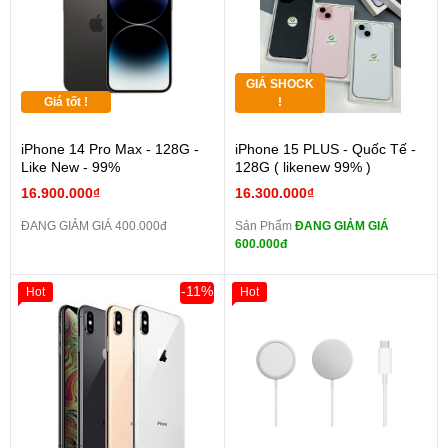
GIÁ SHOCK
Giá tốt !
!
iPhone 14 Pro Max - 128G -
iPhone 15 PLUS - Quốc Tế -
Like New - 99%
128G ( likenew 99% )
16.900.000₫
16.300.000₫
ĐANG GIẢM GIÁ 400.000đ
Sản Phẩm
ĐANG GIẢM GIÁ
600.000đ
-11%
Hot
Hot