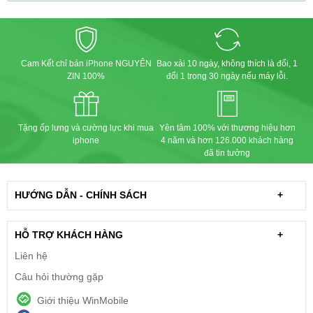
Cam Kết chỉ bán iPhone NGUYÊN
Bao xài 10 ngày, không thích là đổi, 1
ZIN 100%
đổi 1 trong 30 ngày nếu máy lỗi.
Tặng ốp lưng và cường lực khi mua
Yên tâm 100% với thương hiệu hơn
iphone
4 năm và hơn 126.000 khách hàng
đã tin tưởng
HƯỚNG DẪN - CHÍNH SÁCH
+
HỖ TRỢ KHÁCH HÀNG
+
Liên hệ
Câu hỏi thường gặp
Giới thiệu WinMobile