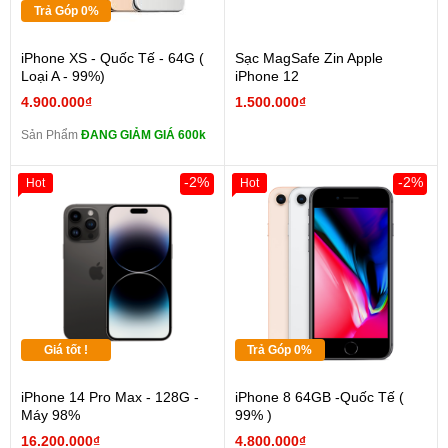
Trả Góp 0%
iPhone XS - Quốc Tế - 64G (
Sạc MagSafe Zin Apple
Loại A - 99%)
iPhone 12
4.900.000₫
1.500.000₫
Sản Phẩm
ĐANG GIẢM GIÁ 600k
-2%
-2%
Hot
Hot
Giá tốt !
Trả Góp 0%
iPhone 14 Pro Max - 128G -
iPhone 8 64GB -Quốc Tế (
Máy 98%
99% )
16.200.000₫
4.800.000₫