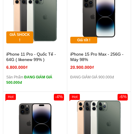
GIÁ SHOCK
!
Giá tốt !
iPhone 11 Pro - Quốc Tế -
iPhone 15 Pro Max - 256G -
64G ( likenew 99% )
Máy 98%
6.800.000₫
20.900.000₫
Sản Phẩm
ĐANG GIẢM GIÁ
ĐANG GIẢM GIÁ 900.000đ
500.000đ
-4%
-6%
Hot
Hot