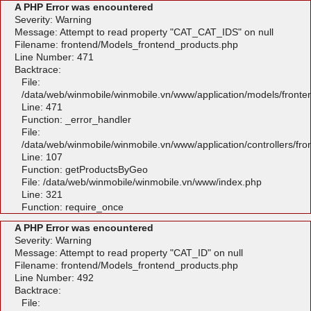
A PHP Error was encountered
Severity: Warning
Message: Attempt to read property "CAT_CAT_IDS" on null
Filename: frontend/Models_frontend_products.php
Line Number: 471
Backtrace:
File:
/data/web/winmobile/winmobile.vn/www/application/models/front
Line: 471
Function: _error_handler
File:
/data/web/winmobile/winmobile.vn/www/application/controllers/fr
Line: 107
Function: getProductsByGeo
File: /data/web/winmobile/winmobile.vn/www/index.php
Line: 321
Function: require_once
A PHP Error was encountered
Severity: Warning
Message: Attempt to read property "CAT_ID" on null
Filename: frontend/Models_frontend_products.php
Line Number: 492
Backtrace:
File: