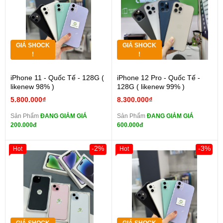
GIÁ SHOCK
GIÁ SHOCK
!
!
iPhone 11 - Quốc Tế - 128G (
iPhone 12 Pro - Quốc Tế -
likenew 98% )
128G ( likenew 99% )
5.800.000₫
8.300.000₫
Sản Phẩm
ĐANG GIẢM GIÁ
Sản Phẩm
ĐANG GIẢM GIÁ
200.000đ
600.000đ
-2%
-3%
Hot
Hot