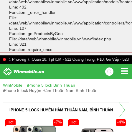
/data/web/winmobile/winmobile.vn/www/application/models/front
Line: 492
Function: _error_handler
File:
/data/web/winmobile/winmobile.vn/www/application/controllers/fr
Line: 107
Function: getProductsByGeo
File: /data/web/winmobile/winmobile.vn/www/index.php
Line: 321
Function: require_once
ờng 7, Quận 10, TpHCM - 512 Quang Trung. P10. Gò Vấp - 528A Trường Chi
WinMobile
iPhone 5 lock Bình Thuận
iPhone 5 lock Huyện Hàm Thuận Nam Bình Thuận
IPHONE 5 LOCK HUYỆN HÀM THUẬN NAM, BÌNH THUẬN
-7%
-4%
Hot
Hot