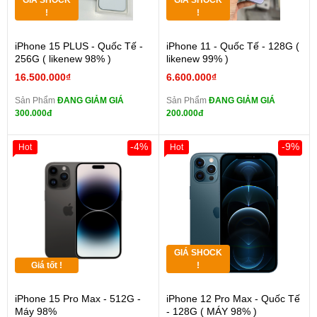
GIÁ SHOCK
GIÁ SHOCK
!
!
iPhone 15 PLUS - Quốc Tế -
iPhone 11 - Quốc Tế - 128G (
256G ( likenew 98% )
likenew 99% )
16.500.000₫
6.600.000₫
Sản Phẩm
ĐANG GIẢM GIÁ
Sản Phẩm
ĐANG GIẢM GIÁ
300.000đ
200.000đ
-4%
-9%
Hot
Hot
GIÁ SHOCK
Giá tốt !
!
iPhone 15 Pro Max - 512G -
iPhone 12 Pro Max - Quốc Tế
Máy 98%
- 128G ( MÁY 98% )