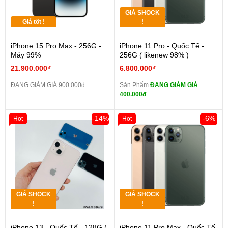
GIÁ SHOCK
Giá tốt !
!
iPhone 15 Pro Max - 256G -
iPhone 11 Pro - Quốc Tế -
Máy 99%
256G ( likenew 98% )
21.900.000₫
6.800.000₫
ĐANG GIẢM GIÁ 900.000đ
Sản Phẩm
ĐANG GIẢM GIÁ
400.000đ
-14%
-6%
Hot
Hot
GIÁ SHOCK
GIÁ SHOCK
!
!
iPhone 13 - Quốc Tế - 128G (
iPhone 11 Pro Max - Quốc Tế