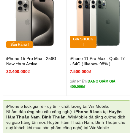
GIÁ SHOCK
Sẵn Hàng !
!
iPhone 15 Pro Max - 256G -
iPhone 11 Pro Max - Quốc Tế
New chưa Active
- 64G ( likenew 98% )
32.400.000₫
7.500.000₫
Sản Phẩm
ĐANG GIẢM GIÁ
400.000đ
iPhone 5 lock giá rẻ - uy tín - chất lượng tại WinMobile.
Nhằm đáp ứng nhu cầu công nghệ:
iPhone 5 lock
tại
Huyện
Hàm Thuận Nam, Bình Thuận
. WinMobile đã tăng cường dịch
vụ giao hàng tận nơi: Huyện Hàm Thuận Nam, Bình Thuận cho
quý khách khi mua sản phẩm công nghệ tại WinMobile.