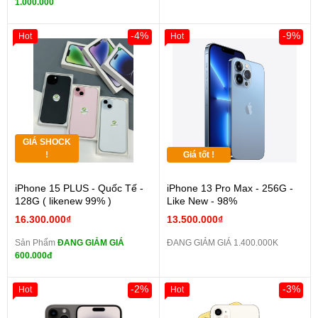
1.000.000
-4%
-9%
Hot
Hot
GIÁ SHOCK
!
Giá tốt !
iPhone 15 PLUS - Quốc Tế -
iPhone 13 Pro Max - 256G -
128G ( likenew 99% )
Like New - 98%
16.300.000₫
13.500.000₫
Sản Phẩm
ĐANG GIẢM GIÁ
ĐANG GIẢM GIÁ 1.400.000K
600.000đ
-2%
-3%
Hot
Hot