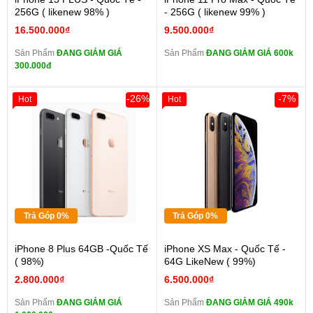
256G ( likenew 98% )
- 256G ( likenew 99% )
16.500.000₫
9.500.000₫
Sản Phẩm
ĐANG GIẢM GIÁ
Sản Phẩm
ĐANG GIẢM GIÁ 600k
300.000đ
-26%
-7%
Hot
Hot
Trả Góp 0%
Trả Góp 0%
iPhone 8 Plus 64GB -Quốc Tế
iPhone XS Max - Quốc Tế -
( 98%)
64G LikeNew ( 99%)
2.800.000₫
6.500.000₫
Sản Phẩm
ĐANG GIẢM GIÁ
Sản Phẩm
ĐANG GIẢM GIÁ 490k