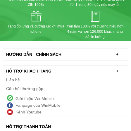
ZIN 100%
đổi 1 trong 30 ngày nếu máy lỗi.
Tặng ốp lưng và cường lực khi mua
Yên tâm 100% với thương hiệu hơn
iphone
4 năm và hơn 126.000 khách hàng
đã tin tưởng
HƯỚNG DẪN - CHÍNH SÁCH
+
HỖ TRỢ KHÁCH HÀNG
+
Liên hệ
Câu hỏi thường gặp
Giới thiệu WinMobile
Fanpage của WinMobile
Kênh Youtube
HỖ TRỢ THANH TOÁN