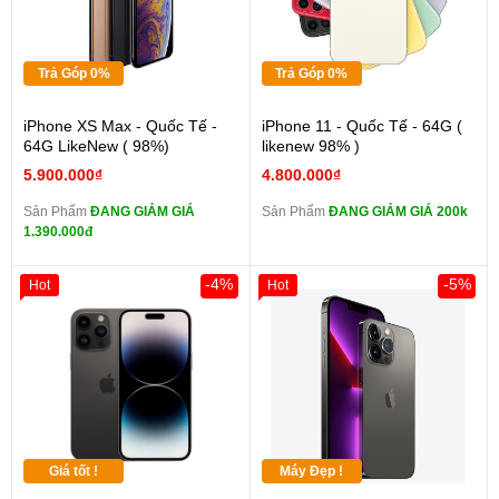
Trả Góp 0%
Trả Góp 0%
iPhone XS Max - Quốc Tế -
iPhone 11 - Quốc Tế - 64G (
64G LikeNew ( 98%)
likenew 98% )
5.900.000₫
4.800.000₫
Sản Phẩm
ĐANG GIẢM GIÁ
Sản Phẩm
ĐANG GIẢM GIÁ 200k
1.390.000đ
-4%
-5%
Hot
Hot
Giá tốt !
Máy Đẹp !