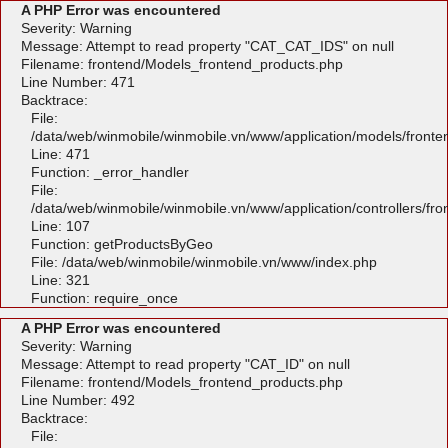
A PHP Error was encountered
Severity: Warning
Message: Attempt to read property "CAT_CAT_IDS" on null
Filename: frontend/Models_frontend_products.php
Line Number: 471
Backtrace:
File:
/data/web/winmobile/winmobile.vn/www/application/models/front
Line: 471
Function: _error_handler
File:
/data/web/winmobile/winmobile.vn/www/application/controllers/fr
Line: 107
Function: getProductsByGeo
File: /data/web/winmobile/winmobile.vn/www/index.php
Line: 321
Function: require_once
A PHP Error was encountered
Severity: Warning
Message: Attempt to read property "CAT_ID" on null
Filename: frontend/Models_frontend_products.php
Line Number: 492
Backtrace:
File: