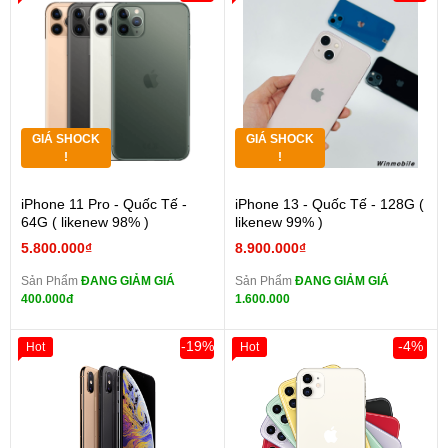
GIÁ SHOCK
GIÁ SHOCK
!
!
iPhone 11 Pro - Quốc Tế -
iPhone 13 - Quốc Tế - 128G (
64G ( likenew 98% )
likenew 99% )
5.800.000₫
8.900.000₫
Sản Phẩm
ĐANG GIẢM GIÁ
Sản Phẩm
ĐANG GIẢM GIÁ
400.000đ
1.600.000
-19%
-4%
Hot
Hot