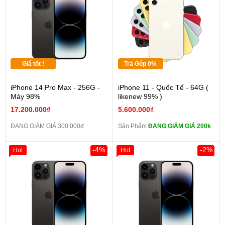
Giá tốt !
Trả Góp 0%
iPhone 14 Pro Max - 256G -
iPhone 11 - Quốc Tế - 64G (
Máy 98%
likenew 99% )
17.200.000₫
5.600.000₫
ĐANG GIẢM GIÁ 300.000đ
Sản Phẩm
ĐANG GIẢM GIÁ 200k
-4%
-2%
Hot
Hot