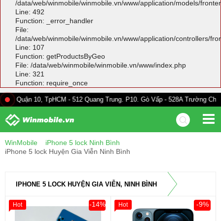
/data/web/winmobile/winmobile.vn/www/application/models/front
Line: 492
Function: _error_handler
File:
/data/web/winmobile/winmobile.vn/www/application/controllers/fr
Line: 107
Function: getProductsByGeo
File: /data/web/winmobile/winmobile.vn/www/index.php
Line: 321
Function: require_once
10, TpHCM - 512 Quang Trung. P10. Gò Vấp - 528A Trường Chinh. F13. Tân
WinMobile
iPhone 5 lock Ninh Bình
iPhone 5 lock Huyện Gia Viễn Ninh Bình
IPHONE 5 LOCK HUYỆN GIA VIỄN, NINH BÌNH
-14%
-9%
Hot
Hot