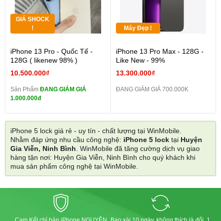
GIÁ SHOCK
!
Máy Đẹp !
iPhone 13 Pro - Quốc Tế -
iPhone 13 Pro Max - 128G -
128G ( likenew 98% )
Like New - 99%
10.500.000₫
13.300.000₫
Sản Phẩm
ĐANG GIẢM GIÁ
ĐANG GIẢM GIÁ 700.000K
1.000.000đ
iPhone 5 lock giá rẻ - uy tín - chất lượng tại WinMobile.
Nhằm đáp ứng nhu cầu công nghệ:
iPhone 5 lock
tại
Huyện
Gia Viễn, Ninh Bình
. WinMobile đã tăng cường dịch vụ giao
hàng tận nơi: Huyện Gia Viễn, Ninh Bình cho quý khách khi
mua sản phẩm công nghệ tại WinMobile.
Cam Kết chỉ bán iPhone NGUYÊN
Bao xài 10 ngày, không thích là đổi, 1