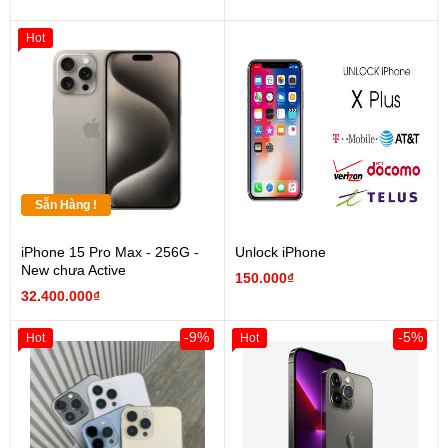
Hot
Sẵn Hàng !
iPhone 15 Pro Max - 256G -
Unlock iPhone
New chưa Active
150.000₫
32.400.000₫
-9%
-5%
Hot
Hot