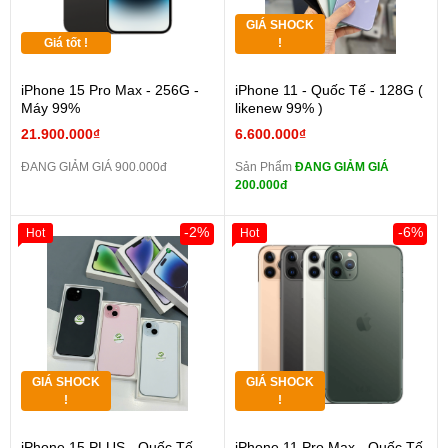
GIÁ SHOCK
Giá tốt !
!
iPhone 15 Pro Max - 256G -
iPhone 11 - Quốc Tế - 128G (
Máy 99%
likenew 99% )
21.900.000₫
6.600.000₫
ĐANG GIẢM GIÁ 900.000đ
Sản Phẩm
ĐANG GIẢM GIÁ
200.000đ
-2%
-6%
Hot
Hot
GIÁ SHOCK
GIÁ SHOCK
!
!
iPhone 15 PLUS - Quốc Tế -
iPhone 11 Pro Max - Quốc Tế