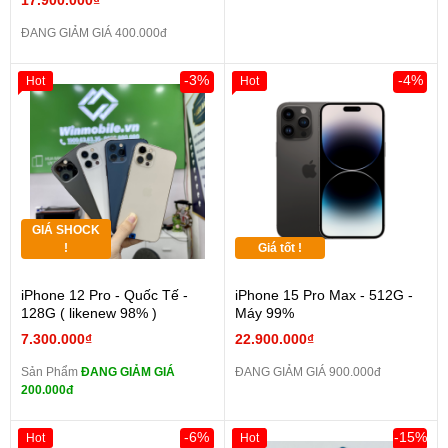
17.900.000₫
ĐANG GIẢM GIÁ 400.000đ
-3%
-4%
Hot
Hot
GIÁ SHOCK
!
Giá tốt !
iPhone 12 Pro - Quốc Tế -
iPhone 15 Pro Max - 512G -
128G ( likenew 98% )
Máy 99%
7.300.000₫
22.900.000₫
Sản Phẩm
ĐANG GIẢM GIÁ
ĐANG GIẢM GIÁ 900.000đ
200.000đ
-6%
-15%
Hot
Hot