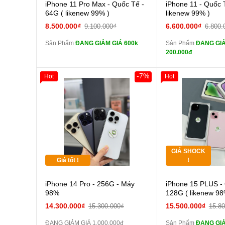
Cường lực 10D full
Cường
iPhone 11 Pro Max - Quốc Tế -
iPhone 11 - Quốc 
màn
màn
64G ( likenew 99% )
likenew 99% )
tai nghe iPhone 6S
tai n
8.500.000₫
6.600.000₫
9.100.000₫
6.800.
zin
zin
Sản Phẩm
ĐANG GIẢM GIÁ 600k
Sản Phẩm
ĐANG GIẢ
tai nghe iPhone X
tai n
200.000đ
zin
zin
Đổi Sạc Cáp ZIN
Đổi Sạc C
-7%
Hot
Hot
Giảm 100.000đ
Thân Thiết
Pin dự phòng và
Pin
Tặng
các Phụ Kiện Khác
các Phụ Kiện Khác
Tặng
GIÁ SHOCK
Tặng
Giá tốt !
!
Cường
iPhone 14 Pro - 256G - Máy
iPhone 15 PLUS -
màn
98%
128G ( likenew 98
tai n
14.300.000₫
15.500.000₫
15.300.000₫
15.8
zin
ĐANG GIẢM GIÁ 1.000.000đ
Sản Phẩm
ĐANG GIẢ