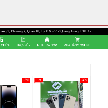
Phường 7, Quận 10, TpHCM - 512 Quang Trung. P10. Gò Vấp - 528A Trường 
 CHỮA
TRỢ GIÚP
MUA TRẢ GÓP
MUA HÀNG ONLINE
-2%
-3%
Hot
Giảm 100.000đ
Khách Hàng
Thân Thiết
Tặng
Tặng