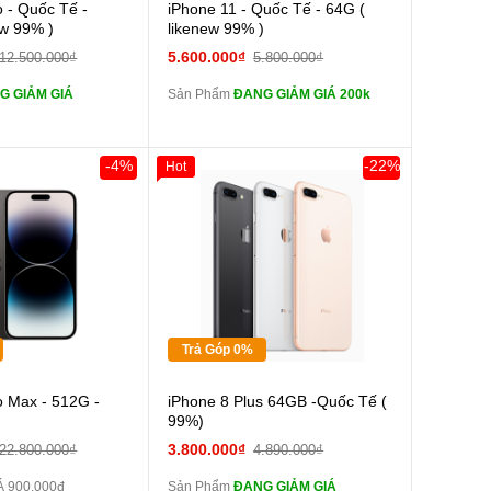
Cường lực 10D full
Cường lực 10D full
o - Quốc Tế -
iPhone 11 - Quốc Tế - 64G (
màn
ew 99% )
likenew 99% )
tai nghe iPhone 6S
tai nghe iPhone 6S
5.600.000₫
12.500.000₫
5.800.000₫
zin
G GIẢM GIÁ
Sản Phẩm
ĐANG GIẢM GIÁ 200k
tai nghe iPhone X
tai nghe iPhone X
zin
Sạc Cáp ZIN
Đổi Sạc Cáp ZIN
-4%
-22%
Hot
Giảm 100.000đ
Khách Hàng
Thân Thiết
Pin dự phòng và
Pin dự phòng và
Tặng
 Khác
các Phụ Kiện Khác
Tặng
Tặng
Trả Góp 0%
Cường lực 10D full
o Max - 512G -
iPhone 8 Plus 64GB -Quốc Tế (
màn
99%)
tai nghe iPhone 6S
3.800.000₫
22.800.000₫
4.890.000₫
zin
 900.000đ
Sản Phẩm
ĐANG GIẢM GIÁ