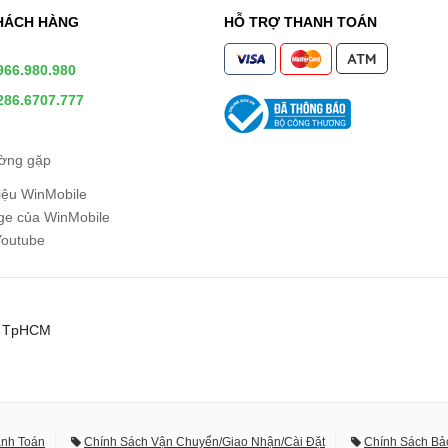
HÁCH HÀNG
HỖ TRỢ THANH TOÁN
966.980.980
286.6707.777
ường gặp
hiệu WinMobile
e của WinMobile
Youtube
0, TpHCM
anh Toán
Chính Sách Vận Chuyển/Giao Nhận/Cài Đặt
Chính Sách Bả