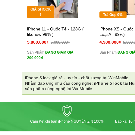
GIÁ SHOCK
Tặng
Tặng
!
Trả Góp 0%
Cường lực 10D full
Cường
iPhone 11 - Quốc Tế - 128G (
iPhone XS - Quốc 
màn
màn
likenew 98% )
Loại A - 99%)
tai nghe iPhone 6S
tai n
5.800.000₫
4.900.000₫
6.000.000₫
5.500.
zin
zin
Sản Phẩm
ĐANG GIẢM GIÁ
Sản Phẩm
ĐANG GIẢ
tai nghe iPhone X
tai n
200.000đ
zin
zin
Đổi Sạc Cáp ZIN
Đổi Sạc C
iPhone 5 lock giá rẻ - uy tín - chất lượng tại WinMobile.
Nhằm đáp ứng nhu cầu công nghệ:
iPhone 5 lock
tại
Hu
Pin dự phòng và
Pin
sản phẩm công nghệ tại WinMobile.
các Phụ Kiện Khác
các Phụ Kiện Khác
Cam Kết chỉ bán iPhone NGUYÊN ZIN 100%
Bao xài 10 n