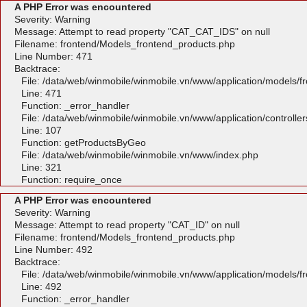
A PHP Error was encountered
Severity: Warning
Message: Attempt to read property "CAT_CAT_IDS" on null
Filename: frontend/Models_frontend_products.php
Line Number: 471
Backtrace:
File: /data/web/winmobile/winmobile.vn/www/application/models/
Line: 471
Function: _error_handler
File: /data/web/winmobile/winmobile.vn/www/application/controlle
Line: 107
Function: getProductsByGeo
File: /data/web/winmobile/winmobile.vn/www/index.php
Line: 321
Function: require_once
A PHP Error was encountered
Severity: Warning
Message: Attempt to read property "CAT_ID" on null
Filename: frontend/Models_frontend_products.php
Line Number: 492
Backtrace:
File: /data/web/winmobile/winmobile.vn/www/application/models/
Line: 492
Function: _error_handler