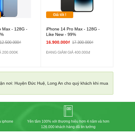
Giá tốt !
o Max - 128G -
iPhone 14 Pro Max - 128G -
8%
Like New - 99%
16.900.000₫
12.500.000₫
17.300.000₫
Á 200.000K
ĐANG GIẢM GIÁ 400.000đ
 tận nơi: Huyện Đức Huệ, Long An cho quý khách khi mua
a iphone
Yên tâm 100% với thương hiệu hơn 4 năm và hơn
126.000 khách hàng đã tin tưởng