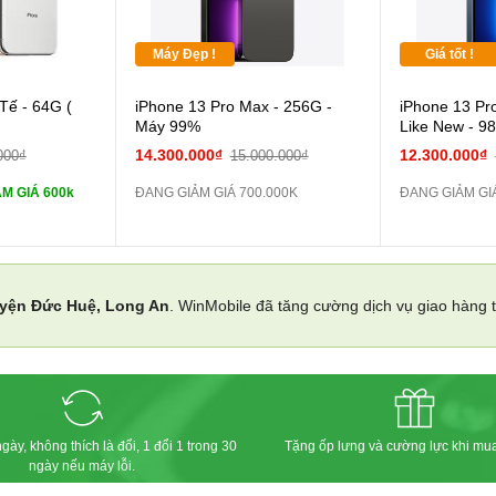
Máy Đẹp !
Giá tốt !
 lực 10D full
Tế - 64G (
iPhone 13 Pro Max - 256G -
iPhone 13 Pr
Máy 99%
Like New - 9
ghe iPhone 6S
14.300.000₫
12.300.000₫
000₫
15.000.000₫
M GIÁ 600k
ĐANG GIẢM GIÁ 700.000K
ĐANG GIẢM GI
ghe iPhone X
áp ZIN
yện Đức Huệ, Long An
. WinMobile đã tăng cường dịch vụ giao hàng
 dự phòng và
gày, không thích là đổi, 1 đổi 1 trong 30
Tặng ốp lưng và cường lực khi mu
ngày nếu máy lỗi.