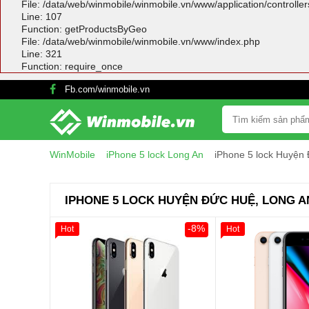
File: /data/web/winmobile/winmobile.vn/www/application/controlle
Line: 107
Function: getProductsByGeo
File: /data/web/winmobile/winmobile.vn/www/index.php
Line: 321
Function: require_once
Fb.com/winmobile.vn
WinMobile
iPhone 5 lock Long An
iPhone 5 lock Huyện
IPHONE 5 LOCK HUYỆN ĐỨC HUỆ, LONG A
-8%
Hot
Hot
Giảm 100.000đ
Khách Hàng
Giảm 100.000đ
Thân Thiết
Thân Thiết
Tặng
Tặng
Tặng
Tặng