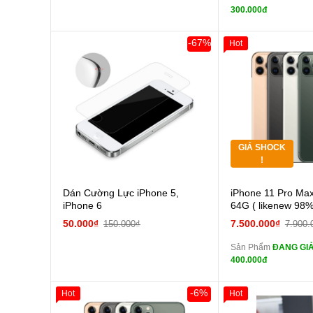
tai n
300.000đ
zin
Đổi Sạc C
-67%
Hot
Giảm 100.000đ
Thân Thiết
Pin
Tặng
các Phụ Kiện Khác
Tặng
GIÁ SHOCK
Tặng
!
Cường
Dán Cường Lực iPhone 5,
iPhone 11 Pro Max
màn
iPhone 6
64G ( likenew 98%
tai n
50.000₫
7.500.000₫
150.000₫
7.900.
zin
Sản Phẩm
ĐANG GIẢ
tai n
400.000đ
zin
Đổi Sạc C
-6%
Hot
Hot
Giảm 100.000đ
Khách Hàng