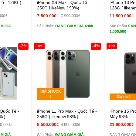
 lực 10D full
Cường lực 10D full
Tế - 128G (
iPhone XS Max - Quốc Tế -
iPhone 13 Pr
màn
màn
256G LikeNew ( 99%)
128G ( liken
ghe iPhone 6S
tai nghe iPhone 6S
7.500.000₫
11.500.000₫
000₫
7.990.000₫
zin
zin
M GIÁ
Sản Phẩm
ĐANG GIẢM GIÁ 490k
Sản Phẩm
ĐAN
ghe iPhone X
tai nghe iPhone X
1.000.000
zin
zin
áp ZIN
Đổi Sạc Cáp ZIN
Đổi 
-2%
-4%
Hot
Hot
Khách Hàng
Giảm 100.000đ
Khách Hàng
Thân Thiết
 dự phòng và
Pin dự phòng và
Tặng
các Phụ Kiện Khác
các Phụ Kiện
Tặng
GIÁ SHOCK
Tặng
!
Giá tốt !
 lực 10D full
Cường lực 10D full
 Quốc Tế -
iPhone 11 Pro Max - Quốc Tế -
iPhone 15 Pr
màn
% )
256G ( likenew 98% )
Máy 98%
ghe iPhone 6S
tai nghe iPhone 6S
8.500.000₫
21.900.000₫
00.000₫
8.900.000₫
zin
M GIÁ
Sản Phẩm
ĐANG GIẢM GIÁ
ĐANG GIẢM GIÁ