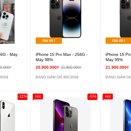
 dự phòng và
Pin dự phòng và
các Phụ Kiện Khác
Giá tốt !
Giá tốt !
56G - Máy
iPhone 15 Pro Max - 256G -
iPhone 15 Pr
Máy 98%
Máy 99%
20.900.000₫
21.900.000₫
00.000₫
21.800.000₫
.000đ
ĐANG GIẢM GIÁ 900.000đ
ĐANG GIẢM GIÁ
-11%
-5%
Hot
Hot
Khách Hàng