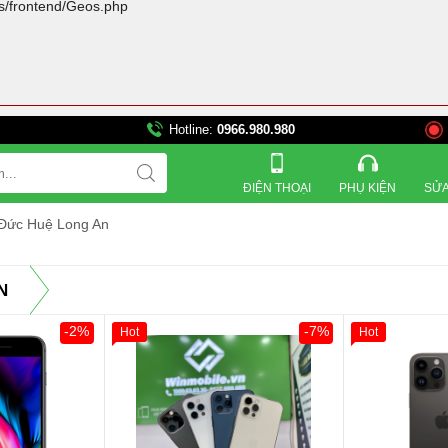
rs/frontend/Geos.php
Hotline:
0966.980.980
821 Đường 3 tháng 2, 
ĐIỆN THOẠI
PHỤ KIỆN
SỬA
 Đức Huệ Long An
N
-2%
-7%
Hot
Hot
Khách Hàng
Giảm 100.000đ
Khách Hàng
Thân Thiết
Tặng
Tặng