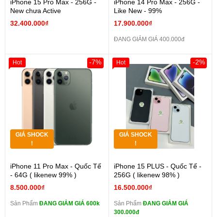
iPhone 15 Pro Max - 256G -
iPhone 14 Pro Max - 256G -
New chưa Active
Like New - 99%
32.400.000₫
17.900.000₫
ĐANG GIẢM GIÁ 400.000đ
-7%
-2%
Hot
Hot
GIÁ SHOCK
GIÁ SHOCK
!
!
iPhone 11 Pro Max - Quốc Tế
iPhone 15 PLUS - Quốc Tế -
- 64G ( likenew 99% )
256G ( likenew 98% )
8.500.000₫
16.500.000₫
Sản Phẩm
ĐANG GIẢM GIÁ 600k
Sản Phẩm
ĐANG GIẢM GIÁ
300.000đ