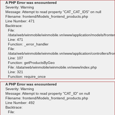
A PHP Error was encountered
Severity: Warning
Message: Attempt to read property "CAT_CAT_IDS" on null
Filename: frontend/Models_frontend_products.php
Line Number: 471
Backtrace:
File:
/data/web/winmobile/winmobile.vn/www/application/models/front
Line: 471
Function: _error_handler
File:
/data/web/winmobile/winmobile.vn/www/application/controllers/fr
Line: 107
Function: getProductsByGeo
File: /data/web/winmobile/winmobile.vn/www/index.php
Line: 321
Function: require_once
A PHP Error was encountered
Severity: Warning
Message: Attempt to read property "CAT_ID" on null
Filename: frontend/Models_frontend_products.php
Line Number: 492
Backtrace:
File: