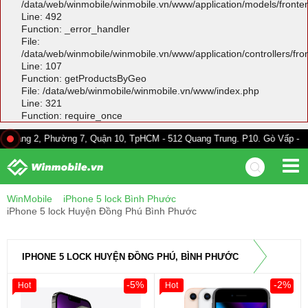
/data/web/winmobile/winmobile.vn/www/application/models/front
Line: 492
Function: _error_handler
File:
/data/web/winmobile/winmobile.vn/www/application/controllers/fr
Line: 107
Function: getProductsByGeo
File: /data/web/winmobile/winmobile.vn/www/index.php
Line: 321
Function: require_once
 Phường 7, Quận 10, TpHCM - 512 Quang Trung. P10. Gò Vấp - 528A Trường
WinMobile
iPhone 5 lock Bình Phước
iPhone 5 lock Huyện Đồng Phú Bình Phước
IPHONE 5 LOCK HUYỆN ĐỒNG PHÚ, BÌNH PHƯỚC
-5%
-2%
Hot
Hot