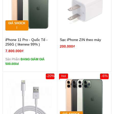
GIÁ SHOCK
!
iPhone 11 Pro - Quốc Tế -
Sạc iPhone ZIN theo máy
256G ( likenew 99% )
200.000₫
7.800.000₫
Sản Phẩm
ĐANG GIẢM GIÁ
500.000đ
-20%
-6%
Hot