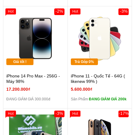
-2%
-3%
Hot
Hot
Giá tốt !
Trả Góp 0%
iPhone 14 Pro Max - 256G -
iPhone 11 - Quốc Tế - 64G (
Máy 98%
likenew 99% )
17.200.000₫
5.600.000₫
ĐANG GIẢM GIÁ 300.000đ
Sản Phẩm
ĐANG GIẢM GIÁ 200k
-3%
-17%
Hot
Hot