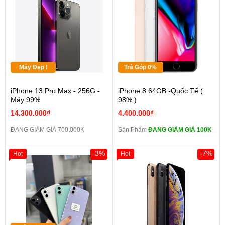
Máy Đẹp !
Trả Góp 0%
iPhone 13 Pro Max - 256G -
iPhone 8 64GB -Quốc Tế (
Máy 99%
98% )
14.300.000₫
4.400.000₫
ĐANG GIẢM GIÁ 700.000K
Sản Phẩm
ĐANG GIẢM GIÁ 100K
-3%
-7%
Hot
Hot