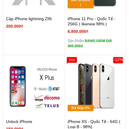
GIÁ SHOCK
!
Cáp iPhone lightning ZIN
iPhone 11 Pro - Quốc Tế -
256G ( likenew 98% )
200.000₫
6.800.000₫
Sản Phẩm
ĐANG GIẢM GIÁ
400.000đ
-12%
Hot
Trả Góp 0%
Unlock iPhone
iPhone XS - Quốc Tế - 64G (
Loại B - 98%)