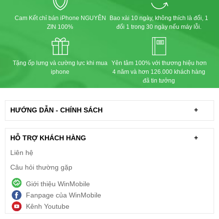
Cam Kết chỉ bán iPhone NGUYÊN
Bao xài 10 ngày, không thích là đổi, 1
ZIN 100%
đổi 1 trong 30 ngày nếu máy lỗi.
Tặng ốp lưng và cường lực khi mua
Yên tâm 100% với thương hiệu hơn
iphone
4 năm và hơn 126.000 khách hàng
đã tin tưởng
HƯỚNG DẪN - CHÍNH SÁCH
+
HỖ TRỢ KHÁCH HÀNG
+
Liên hệ
Câu hỏi thường gặp
Giới thiệu WinMobile
Fanpage của WinMobile
Kênh Youtube