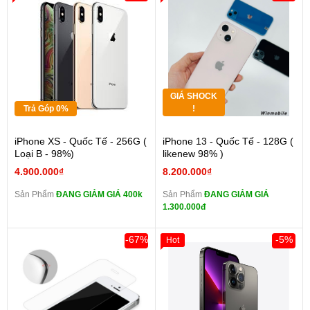
GIÁ SHOCK
Trả Góp 0%
!
iPhone XS - Quốc Tế - 256G (
iPhone 13 - Quốc Tế - 128G (
Loại B - 98%)
likenew 98% )
4.900.000₫
8.200.000₫
Sản Phẩm
ĐANG GIẢM GIÁ 400k
Sản Phẩm
ĐANG GIẢM GIÁ
1.300.000đ
-67%
-5%
Hot