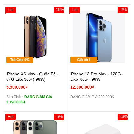
-19%
-2%
Hot
Hot
Trả Góp 0%
Giá tốt !
iPhone XS Max - Quốc Tế -
iPhone 13 Pro Max - 128G -
64G LikeNew ( 98%)
Like New - 98%
5.900.000₫
12.300.000₫
Sản Phẩm
ĐANG GIẢM GIÁ
ĐANG GIẢM GIÁ 200.000K
1.390.000đ
-6%
-33%
Hot