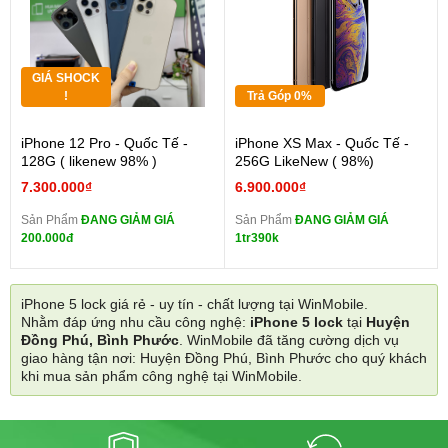
GIÁ SHOCK
!
Trả Góp 0%
iPhone 12 Pro - Quốc Tế -
iPhone XS Max - Quốc Tế -
128G ( likenew 98% )
256G LikeNew ( 98%)
7.300.000₫
6.900.000₫
Sản Phẩm
ĐANG GIẢM GIÁ
Sản Phẩm
ĐANG GIẢM GIÁ
200.000đ
1tr390k
iPhone 5 lock giá rẻ - uy tín - chất lượng tại WinMobile.
Nhằm đáp ứng nhu cầu công nghệ:
iPhone 5 lock
tại
Huyện
Đồng Phú, Bình Phước
. WinMobile đã tăng cường dịch vụ
giao hàng tận nơi: Huyện Đồng Phú, Bình Phước cho quý khách
khi mua sản phẩm công nghệ tại WinMobile.