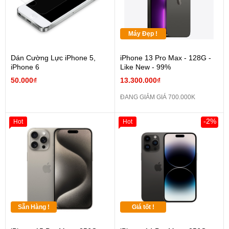
Máy Đẹp !
Dán Cường Lực iPhone 5,
iPhone 13 Pro Max - 128G -
iPhone 6
Like New - 99%
50.000₫
13.300.000₫
ĐANG GIẢM GIÁ 700.000K
-2%
Hot
Hot
Sẵn Hàng !
Giá tốt !