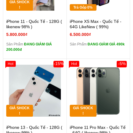
GIÁ SHOCK
!
Trả Góp 0%
iPhone 11 - Quốc Tế - 128G (
iPhone XS Max - Quốc Tế -
likenew 98% )
64G LikeNew ( 99%)
5.800.000₫
6.500.000₫
Sản Phẩm
ĐANG GIẢM GIÁ
Sản Phẩm
ĐANG GIẢM GIÁ 490k
200.000đ
-15%
-5%
Hot
Hot
GIÁ SHOCK
GIÁ SHOCK
!
!
iPhone 13 - Quốc Tế - 128G (
iPhone 11 Pro Max - Quốc Tế
likenew 99% )
- 64G ( likenew 98% )