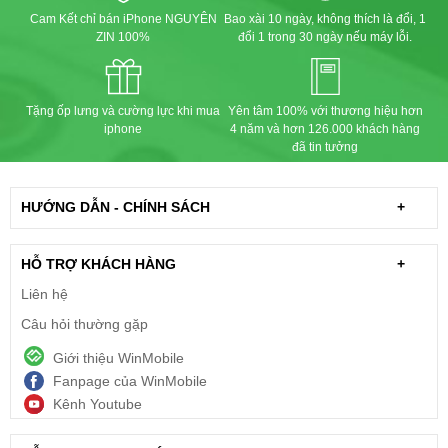
Cam Kết chỉ bán iPhone NGUYÊN
Bao xài 10 ngày, không thích là đổi, 1
ZIN 100%
đổi 1 trong 30 ngày nếu máy lỗi.
Tặng ốp lưng và cường lực khi mua
Yên tâm 100% với thương hiệu hơn
iphone
4 năm và hơn 126.000 khách hàng
đã tin tưởng
HƯỚNG DẪN - CHÍNH SÁCH
+
HỖ TRỢ KHÁCH HÀNG
+
Liên hệ
Câu hỏi thường gặp
Giới thiệu WinMobile
Fanpage của WinMobile
Kênh Youtube