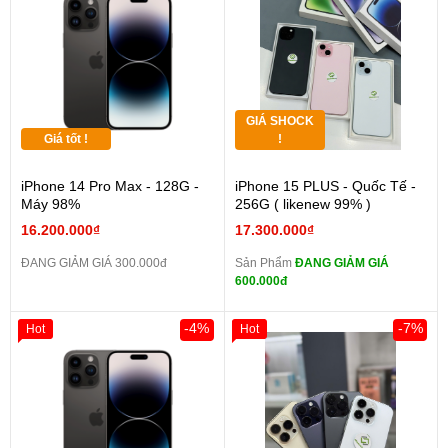
GIÁ SHOCK
Giá tốt !
!
iPhone 14 Pro Max - 128G -
iPhone 15 PLUS - Quốc Tế -
Máy 98%
256G ( likenew 99% )
16.200.000₫
17.300.000₫
ĐANG GIẢM GIÁ 300.000đ
Sản Phẩm
ĐANG GIẢM GIÁ
600.000đ
-4%
-7%
Hot
Hot