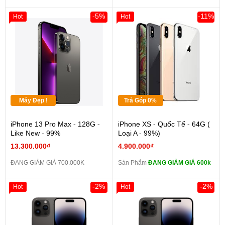
-5%
-11%
Hot
Hot
Máy Đẹp !
Trả Góp 0%
iPhone 13 Pro Max - 128G -
iPhone XS - Quốc Tế - 64G (
Like New - 99%
Loại A - 99%)
13.300.000₫
4.900.000₫
ĐANG GIẢM GIÁ 700.000K
Sản Phẩm
ĐANG GIẢM GIÁ 600k
-2%
-2%
Hot
Hot