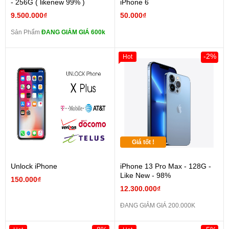
- 256G ( likenew 99% )
iPhone 6
9.500.000₫
50.000₫
Sản Phẩm
ĐANG GIẢM GIÁ 600k
-2%
Hot
Giá tốt !
Unlock iPhone
iPhone 13 Pro Max - 128G -
Like New - 98%
150.000₫
12.300.000₫
ĐANG GIẢM GIÁ 200.000K