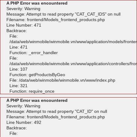
A PHP Error was encountered
Severity: Warning
Message: Attempt to read property "CAT_CAT_IDS" on null
Filename: frontend/Models_frontend_products.php
Line Number: 471
Backtrace:
File:
/data/web/winmobile/winmobile.vn/www/application/models/front
Line: 471
Function: _error_handler
File:
/data/web/winmobile/winmobile.vn/www/application/controllers/fr
Line: 107
Function: getProductsByGeo
File: /data/web/winmobile/winmobile.vn/www/index.php
Line: 321
Function: require_once
A PHP Error was encountered
Severity: Warning
Message: Attempt to read property "CAT_ID" on null
Filename: frontend/Models_frontend_products.php
Line Number: 492
Backtrace:
File: