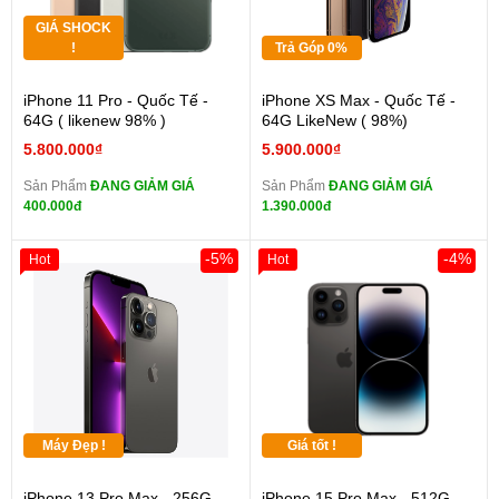
GIÁ SHOCK
!
Trả Góp 0%
iPhone 11 Pro - Quốc Tế -
iPhone XS Max - Quốc Tế -
64G ( likenew 98% )
64G LikeNew ( 98%)
5.800.000₫
5.900.000₫
Sản Phẩm
ĐANG GIẢM GIÁ
Sản Phẩm
ĐANG GIẢM GIÁ
400.000đ
1.390.000đ
-5%
-4%
Hot
Hot
Máy Đẹp !
Giá tốt !
iPhone 13 Pro Max - 256G -
iPhone 15 Pro Max - 512G -