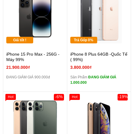
Giá tốt !
Trả Góp 0%
iPhone 15 Pro Max - 256G -
iPhone 8 Plus 64GB -Quốc Tế
Máy 99%
( 99%)
21.900.000₫
3.800.000₫
ĐANG GIẢM GIÁ 900.000đ
Sản Phẩm
ĐANG GIẢM GIÁ
1.000.000
-6%
-19%
Hot
Hot