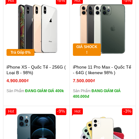
-8%
-5%
Hot
Hot
GIÁ SHOCK
Trả Góp 0%
!
iPhone XS - Quốc Tế - 256G (
iPhone 11 Pro Max - Quốc Tế
Loại B - 98%)
- 64G ( likenew 98% )
4.900.000₫
7.500.000₫
Sản Phẩm
ĐANG GIẢM GIÁ 400k
Sản Phẩm
ĐANG GIẢM GIÁ
400.000đ
-9%
-3%
Hot
Hot