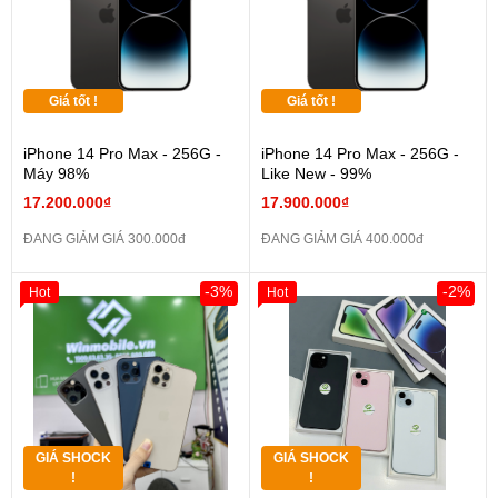
Giá tốt !
Giá tốt !
iPhone 14 Pro Max - 256G -
iPhone 14 Pro Max - 256G -
Máy 98%
Like New - 99%
17.200.000₫
17.900.000₫
ĐANG GIẢM GIÁ 300.000đ
ĐANG GIẢM GIÁ 400.000đ
-3%
-2%
Hot
Hot
GIÁ SHOCK
GIÁ SHOCK
!
!