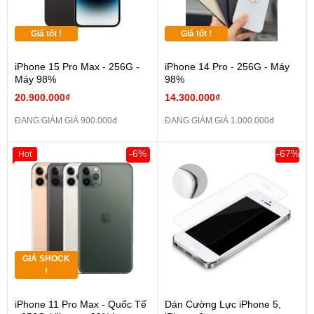
Giá tốt !
Giá tốt !
iPhone 15 Pro Max - 256G -
iPhone 14 Pro - 256G - Máy
Máy 98%
98%
20.900.000₫
14.300.000₫
ĐANG GIẢM GIÁ 900.000đ
ĐANG GIẢM GIÁ 1.000.000đ
-6%
-67%
Hot
GIÁ SHOCK
!
iPhone 11 Pro Max - Quốc Tế
Dán Cường Lực iPhone 5,