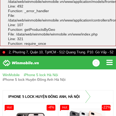
/data/web/winmobile/winmobile.vn/www/application/models/front
Line: 492
Function: _error_handler
File:
/data/web/winmobile/winmobile.vn/www/application/controllers/fr
Line: 107
Function: getProductsByGeo
File: /data/web/winmobile/winmobile.vn/www/index.php
Line: 321
Function: require_once
 Phường 7, Quận 10, TpHCM - 512 Quang Trung. P10. Gò Vấp - 528A Trường
WinMobile
iPhone 5 lock Hà Nội
iPhone 5 lock Huyện Đông Anh Hà Nội
IPHONE 5 LOCK HUYỆN ĐÔNG ANH, HÀ NỘI
-4%
-22%
Hot
Hot