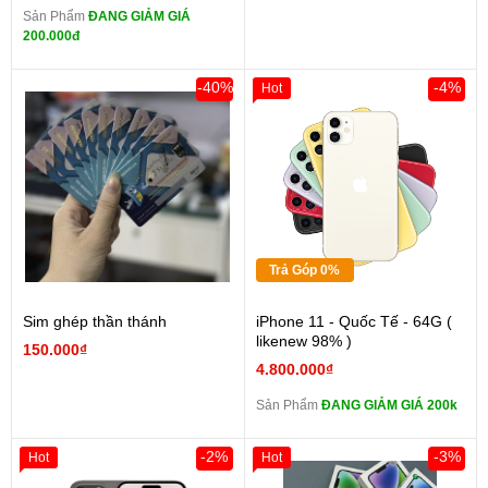
Sản Phẩm
ĐANG GIẢM GIÁ
200.000đ
-40%
-4%
Hot
Trả Góp 0%
Sim ghép thần thánh
iPhone 11 - Quốc Tế - 64G (
likenew 98% )
150.000₫
4.800.000₫
Sản Phẩm
ĐANG GIẢM GIÁ 200k
-2%
-3%
Hot
Hot