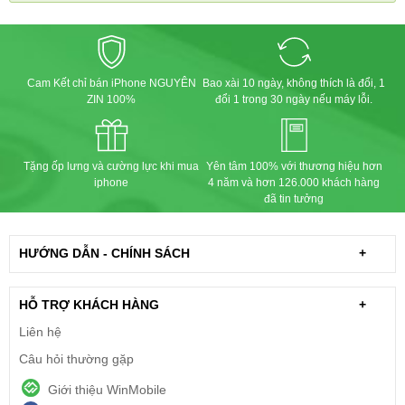
Cam Kết chỉ bán iPhone NGUYÊN
Bao xài 10 ngày, không thích là đổi, 1
ZIN 100%
đổi 1 trong 30 ngày nếu máy lỗi.
Tặng ốp lưng và cường lực khi mua
Yên tâm 100% với thương hiệu hơn
iphone
4 năm và hơn 126.000 khách hàng
đã tin tưởng
HƯỚNG DẪN - CHÍNH SÁCH
+
HỖ TRỢ KHÁCH HÀNG
+
Liên hệ
Câu hỏi thường gặp
Giới thiệu WinMobile