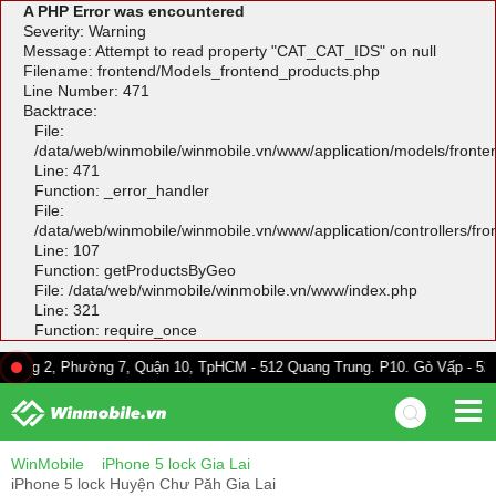
A PHP Error was encountered
Severity: Warning
Message: Attempt to read property "CAT_CAT_IDS" on null
Filename: frontend/Models_frontend_products.php
Line Number: 471
Backtrace:
File:
/data/web/winmobile/winmobile.vn/www/application/models/front
Line: 471
Function: _error_handler
File:
/data/web/winmobile/winmobile.vn/www/application/controllers/fr
Line: 107
Function: getProductsByGeo
File: /data/web/winmobile/winmobile.vn/www/index.php
Line: 321
Function: require_once
Phường 7, Quận 10, TpHCM - 512 Quang Trung. P10. Gò Vấp - 528A Trường 
WinMobile
iPhone 5 lock Gia Lai
iPhone 5 lock Huyện Chư Păh Gia Lai