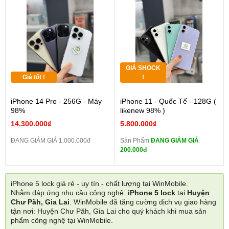
GIÁ SHOCK
Giá tốt !
!
iPhone 14 Pro - 256G - Máy
iPhone 11 - Quốc Tế - 128G (
98%
likenew 98% )
14.300.000₫
5.800.000₫
ĐANG GIẢM GIÁ 1.000.000đ
Sản Phẩm
ĐANG GIẢM GIÁ
200.000đ
iPhone 5 lock giá rẻ - uy tín - chất lượng tại WinMobile.
Nhằm đáp ứng nhu cầu công nghệ:
iPhone 5 lock
tại
Huyện
Chư Păh, Gia Lai
. WinMobile đã tăng cường dịch vụ giao hàng
tận nơi: Huyện Chư Păh, Gia Lai cho quý khách khi mua sản
phẩm công nghệ tại WinMobile.