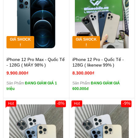
GIÁ SHOCK
GIÁ SHOCK
!
!
iPhone 12 Pro Max - Quốc Tế
iPhone 12 Pro - Quốc Tế -
- 128G ( MÁY 98% )
128G ( likenew 99% )
9.900.000₫
8.300.000₫
Sản Phẩm
ĐANG GIẢM GIÁ 1
Sản Phẩm
ĐANG GIẢM GIÁ
triệu
600.000đ
-8%
-9%
Hot
Hot