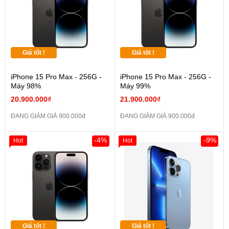
Giá tốt !
Giá tốt !
iPhone 15 Pro Max - 256G -
iPhone 15 Pro Max - 256G -
Máy 98%
Máy 99%
20.900.000₫
21.900.000₫
ĐANG GIẢM GIÁ 900.000đ
ĐANG GIẢM GIÁ 900.000đ
-4%
-9%
Hot
Hot
Giá tốt !
Giá tốt !