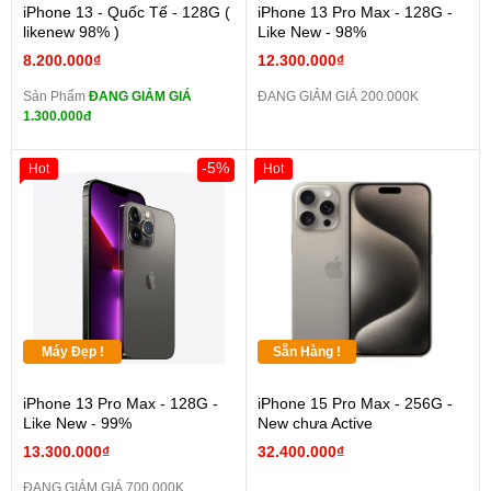
iPhone 13 - Quốc Tế - 128G (
iPhone 13 Pro Max - 128G -
likenew 98% )
Like New - 98%
8.200.000₫
12.300.000₫
Sản Phẩm
ĐANG GIẢM GIÁ
ĐANG GIẢM GIÁ 200.000K
1.300.000đ
-5%
Hot
Hot
Máy Đẹp !
Sẵn Hàng !
iPhone 13 Pro Max - 128G -
iPhone 15 Pro Max - 256G -
Like New - 99%
New chưa Active
13.300.000₫
32.400.000₫
ĐANG GIẢM GIÁ 700.000K