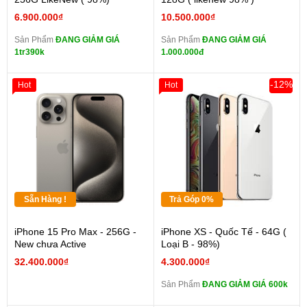
6.900.000₫
10.500.000₫
Sản Phẩm
ĐANG GIẢM GIÁ
Sản Phẩm
ĐANG GIẢM GIÁ
1tr390k
1.000.000đ
-12%
Hot
Hot
Sẵn Hàng !
Trả Góp 0%
iPhone 15 Pro Max - 256G -
iPhone XS - Quốc Tế - 64G (
New chưa Active
Loại B - 98%)
32.400.000₫
4.300.000₫
Sản Phẩm
ĐANG GIẢM GIÁ 600k