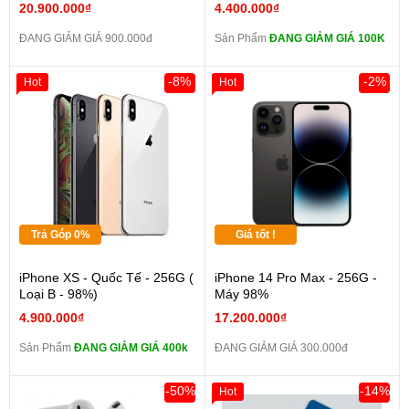
20.900.000₫
4.400.000₫
ĐANG GIẢM GIÁ 900.000đ
Sản Phẩm
ĐANG GIẢM GIÁ 100K
-8%
-2%
Hot
Hot
Trả Góp 0%
Giá tốt !
iPhone XS - Quốc Tế - 256G (
iPhone 14 Pro Max - 256G -
Loại B - 98%)
Máy 98%
4.900.000₫
17.200.000₫
Sản Phẩm
ĐANG GIẢM GIÁ 400k
ĐANG GIẢM GIÁ 300.000đ
-50%
-14%
Hot