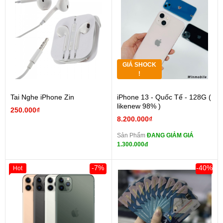
GIÁ SHOCK
!
Tai Nghe iPhone Zin
iPhone 13 - Quốc Tế - 128G (
likenew 98% )
250.000₫
8.200.000₫
Sản Phẩm
ĐANG GIẢM GIÁ
1.300.000đ
-7%
-40%
Hot