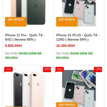
GIÁ SHOCK
GIÁ SHOCK
!
!
iPhone 11 Pro - Quốc Tế -
iPhone 15 PLUS - Quốc Tế -
64G ( likenew 98% )
128G ( likenew 99% )
5.800.000₫
16.300.000₫
Sản Phẩm
ĐANG GIẢM GIÁ
Sản Phẩm
ĐANG GIẢM GIÁ
400.000đ
600.000đ
-22%
-2%
Hot
Hot
GIÁ SHOCK