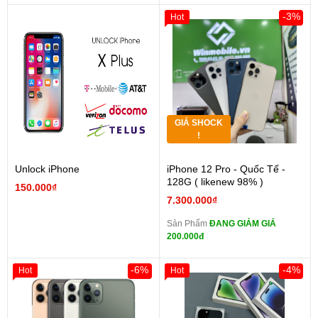
-3%
Hot
GIÁ SHOCK
!
Unlock iPhone
iPhone 12 Pro - Quốc Tế -
128G ( likenew 98% )
150.000₫
7.300.000₫
Sản Phẩm
ĐANG GIẢM GIÁ
200.000đ
-6%
-4%
Hot
Hot