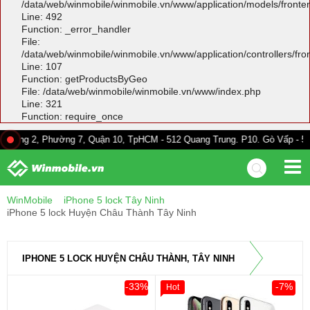
/data/web/winmobile/winmobile.vn/www/application/models/front
Line: 492
Function: _error_handler
File:
/data/web/winmobile/winmobile.vn/www/application/controllers/fr
Line: 107
Function: getProductsByGeo
File: /data/web/winmobile/winmobile.vn/www/index.php
Line: 321
Function: require_once
Phường 7, Quận 10, TpHCM - 512 Quang Trung. P10. Gò Vấp - 528A Trường 
WinMobile
iPhone 5 lock Tây Ninh
iPhone 5 lock Huyện Châu Thành Tây Ninh
IPHONE 5 LOCK HUYỆN CHÂU THÀNH, TÂY NINH
-33%
-7%
Hot