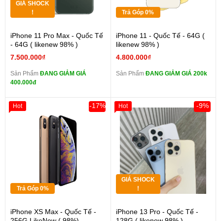
GIÁ SHOCK
!
Trả Góp 0%
iPhone 11 Pro Max - Quốc Tế
iPhone 11 - Quốc Tế - 64G (
- 64G ( likenew 98% )
likenew 98% )
7.500.000₫
4.800.000₫
Sản Phẩm
ĐANG GIẢM GIÁ
Sản Phẩm
ĐANG GIẢM GIÁ 200k
400.000đ
-17%
-9%
Hot
Hot
GIÁ SHOCK
Trả Góp 0%
!
iPhone XS Max - Quốc Tế -
iPhone 13 Pro - Quốc Tế -
256G LikeNew ( 98%)
128G ( likenew 98% )