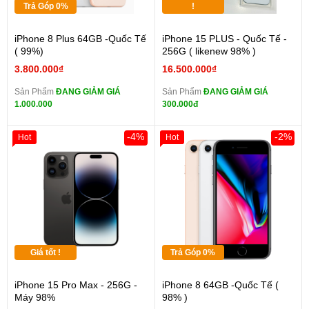
Trả Góp 0%
!
iPhone 8 Plus 64GB -Quốc Tế
iPhone 15 PLUS - Quốc Tế -
( 99%)
256G ( likenew 98% )
3.800.000₫
16.500.000₫
Sản Phẩm
ĐANG GIẢM GIÁ
Sản Phẩm
ĐANG GIẢM GIÁ
1.000.000
300.000đ
-4%
-2%
Hot
Hot
Giá tốt !
Trả Góp 0%
iPhone 15 Pro Max - 256G -
iPhone 8 64GB -Quốc Tế (
Máy 98%
98% )