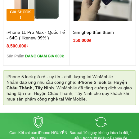
GIÁ SHOCK
!
iPhone 11 Pro Max - Quốc Tế
Sim ghép thần thánh
- 64G ( likenew 99% )
150.000₫
8.500.000₫
Sản Phẩm
ĐANG GIẢM GIÁ 600k
iPhone 5 lock giá rẻ - uy tín - chất lượng tại WinMobile.
Nhằm đáp ứng nhu cầu công nghệ:
iPhone 5 lock
tại
Huyện
Châu Thành, Tây Ninh
. WinMobile đã tăng cường dịch vụ giao
hàng tận nơi: Huyện Châu Thành, Tây Ninh cho quý khách khi
mua sản phẩm công nghệ tại WinMobile.
Cam Kết chỉ bán iPhone NGUYÊN
Bao xài 10 ngày, không thích là đổi, 1
ZIN 100%
đổi 1 trong 30 ngày nếu máy lỗi.