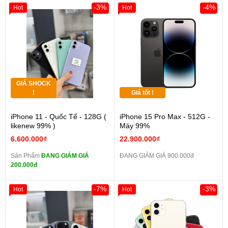
-3%
-4%
Hot
Hot
GIÁ SHOCK
!
Giá tốt !
iPhone 11 - Quốc Tế - 128G (
iPhone 15 Pro Max - 512G -
likenew 99% )
Máy 99%
6.600.000₫
22.900.000₫
Sản Phẩm
ĐANG GIẢM GIÁ
ĐANG GIẢM GIÁ 900.000đ
200.000đ
-7%
-3%
Hot
Hot