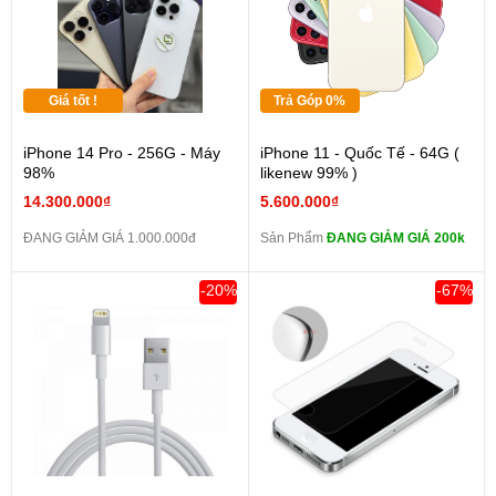
Giá tốt !
Trả Góp 0%
iPhone 14 Pro - 256G - Máy
iPhone 11 - Quốc Tế - 64G (
98%
likenew 99% )
14.300.000₫
5.600.000₫
ĐANG GIẢM GIÁ 1.000.000đ
Sản Phẩm
ĐANG GIẢM GIÁ 200k
-20%
-67%