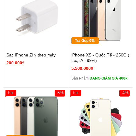
Trả Góp 0%
Sạc iPhone ZIN theo máy
iPhone XS - Quốc Tế - 256G (
Loại A - 99%)
200.000₫
5.500.000₫
Sản Phẩm
ĐANG GIẢM GIÁ 400k
-5%
-4%
Hot
Hot