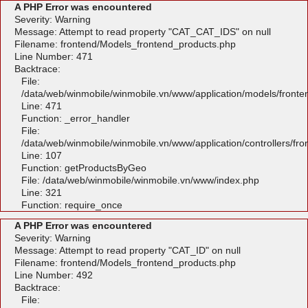
A PHP Error was encountered
Severity: Warning
Message: Attempt to read property "CAT_CAT_IDS" on null
Filename: frontend/Models_frontend_products.php
Line Number: 471
Backtrace:
File:
/data/web/winmobile/winmobile.vn/www/application/models/front
Line: 471
Function: _error_handler
File:
/data/web/winmobile/winmobile.vn/www/application/controllers/fr
Line: 107
Function: getProductsByGeo
File: /data/web/winmobile/winmobile.vn/www/index.php
Line: 321
Function: require_once
A PHP Error was encountered
Severity: Warning
Message: Attempt to read property "CAT_ID" on null
Filename: frontend/Models_frontend_products.php
Line Number: 492
Backtrace:
File: