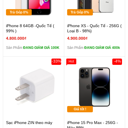
Trả Góp 0%
Trả Góp 0%
iPhone 8 64GB -Quốc Tế (
iPhone XS - Quốc Tế - 256G (
99% )
Loại B - 98%)
4.800.000₫
4.900.000₫
Sản Phẩm
ĐANG GIẢM GIÁ 100K
Sản Phẩm
ĐANG GIẢM GIÁ 400k
-33%
-4%
Hot
Giá tốt !
Sạc iPhone ZIN theo máy
iPhone 15 Pro Max - 256G -
Máy 99%