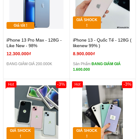
GIÁ SHOCK
Giá tốt !
!
iPhone 13 Pro Max - 128G -
iPhone 13 - Quốc Tế - 128G (
Like New - 98%
likenew 99% )
12.300.000₫
8.900.000₫
ĐANG GIẢM GIÁ 200.000K
Sản Phẩm
ĐANG GIẢM GIÁ
1.600.000
-3%
-3%
Hot
Hot
GIÁ SHOCK
GIÁ SHOCK
!
!