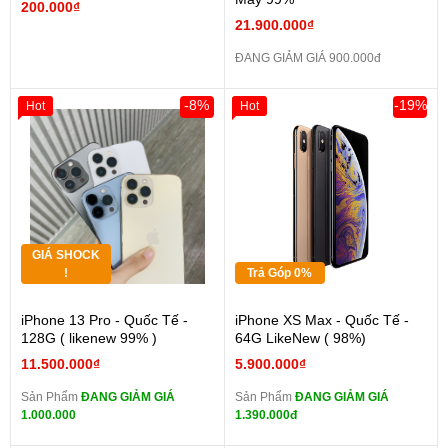
200.000₫
21.900.000₫
ĐANG GIẢM GIÁ 900.000đ
-8%
-19%
Hot
Hot
GIÁ SHOCK
!
Trả Góp 0%
iPhone 13 Pro - Quốc Tế -
iPhone XS Max - Quốc Tế -
128G ( likenew 99% )
64G LikeNew ( 98%)
11.500.000₫
5.900.000₫
Sản Phẩm
ĐANG GIẢM GIÁ
Sản Phẩm
ĐANG GIẢM GIÁ
1.000.000
1.390.000đ