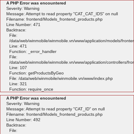
A PHP Error was encountered
Severity: Warning
Message: Attempt to read property "CAT_CAT_IDS" on null
Filename: frontend/Models_frontend_products.php
Line Number: 471
Backtrace:
File:
/data/web/winmobile/winmobile.vn/www/application/models/front
Line: 471
Function: _error_handler
File:
/data/web/winmobile/winmobile.vn/www/application/controllers/fr
Line: 107
Function: getProductsByGeo
File: /data/web/winmobile/winmobile.vn/www/index.php
Line: 321
Function: require_once
A PHP Error was encountered
Severity: Warning
Message: Attempt to read property "CAT_ID" on null
Filename: frontend/Models_frontend_products.php
Line Number: 492
Backtrace:
File: