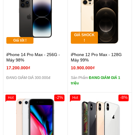
GIÁ SHOCK
Giá tốt !
!
iPhone 14 Pro Max - 256G -
iPhone 12 Pro Max - 128G
Máy 98%
Máy 99%
17.200.000₫
10.900.000₫
ĐANG GIẢM GIÁ 300.000đ
Sản Phẩm
ĐANG GIẢM GIÁ 1
triệu
-2%
-8%
Hot
Hot