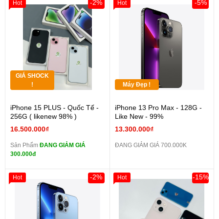
-2%
-5%
Hot
Hot
GIÁ SHOCK
!
Máy Đẹp !
iPhone 15 PLUS - Quốc Tế -
iPhone 13 Pro Max - 128G -
256G ( likenew 98% )
Like New - 99%
16.500.000₫
13.300.000₫
Sản Phẩm
ĐANG GIẢM GIÁ
ĐANG GIẢM GIÁ 700.000K
300.000đ
-2%
-15%
Hot
Hot