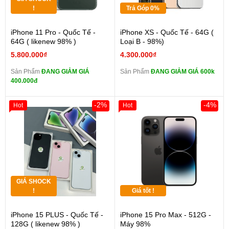
!
Trả Góp 0%
iPhone 11 Pro - Quốc Tế -
iPhone XS - Quốc Tế - 64G (
64G ( likenew 98% )
Loại B - 98%)
5.800.000₫
4.300.000₫
Sản Phẩm
ĐANG GIẢM GIÁ
Sản Phẩm
ĐANG GIẢM GIÁ 600k
400.000đ
-2%
-4%
Hot
Hot
GIÁ SHOCK
!
Giá tốt !
iPhone 15 PLUS - Quốc Tế -
iPhone 15 Pro Max - 512G -
128G ( likenew 98% )
Máy 98%