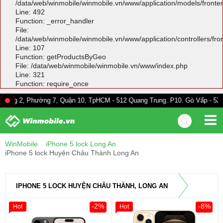
/data/web/winmobile/winmobile.vn/www/application/models/front
Line: 492
Function: _error_handler
File:
/data/web/winmobile/winmobile.vn/www/application/controllers/fr
Line: 107
Function: getProductsByGeo
File: /data/web/winmobile/winmobile.vn/www/index.php
Line: 321
Function: require_once
hường 7, Quận 10, TpHCM - 512 Quang Trung. P10. Gò Vấp - 528A Trường C
WinMobile
iPhone 5 lock Long An
iPhone 5 lock Huyện Châu Thành Long An
IPHONE 5 LOCK HUYỆN CHÂU THÀNH, LONG AN
-2%
-8%
Hot
Hot