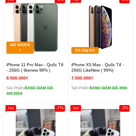
GIÁ SHOCK
!
Trả Góp 0%
iPhone 11 Pro Max - Quốc Tế
iPhone XS Max - Quốc Tế -
- 256G ( likenew 98% )
256G LikeNew ( 99%)
8.500.000₫
7.500.000₫
Sản Phẩm
ĐANG GIẢM GIÁ
Sản Phẩm
ĐANG GIẢM GIÁ 490k
400.000đ
-7%
-3%
Hot
Hot