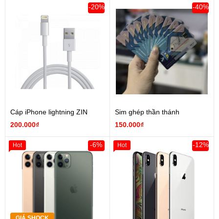
-20%
-40%
Cáp iPhone lightning ZIN
Sim ghép thần thánh
200.000₫
150.000₫
-6%
-12%
Hot
Hot
GIÁ SHOCK