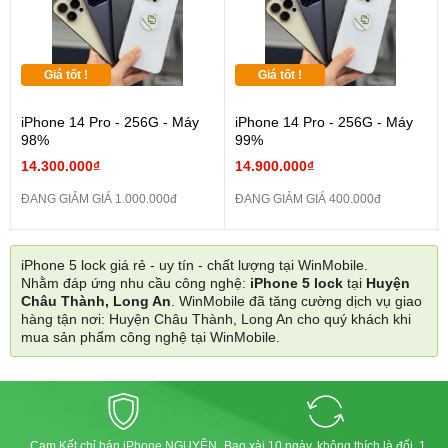
Giá tốt !
Giá tốt !
iPhone 14 Pro - 256G - Máy
iPhone 14 Pro - 256G - Máy
98%
99%
14.300.000₫
14.900.000₫
ĐANG GIẢM GIÁ 1.000.000đ
ĐANG GIẢM GIÁ 400.000đ
iPhone 5 lock giá rẻ - uy tín - chất lượng tại WinMobile.
Nhằm đáp ứng nhu cầu công nghệ:
iPhone 5 lock
tại
Huyện
Châu Thành, Long An
. WinMobile đã tăng cường dịch vụ giao
hàng tận nơi: Huyện Châu Thành, Long An cho quý khách khi
mua sản phẩm công nghệ tại WinMobile.
Cam Kết chỉ bán iPhone NGUYÊN
Bao xài 10 ngày, không thích là đổi, 1