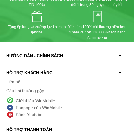
ZIN 100%
đổi 1 trong 30 ngày nếu máy lỗi.
Tặng ốp lưng và cường lực khi mua
Yên tâm 100% với thương hiệu hơn
iphone
4 năm và hơn 126.000 khách hàng
đã tin tưởng
HƯỚNG DẪN - CHÍNH SÁCH
+
HỖ TRỢ KHÁCH HÀNG
+
Liên hệ
Câu hỏi thường gặp
Giới thiệu WinMobile
Fanpage của WinMobile
Kênh Youtube
HỖ TRỢ THANH TOÁN