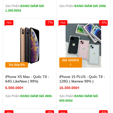
Sản Phẩm
ĐANG GIẢM GIÁ
Sản Phẩm
ĐANG GIẢM GIÁ 200k
1.300.000đ
-7%
-4%
Hot
Hot
GIÁ SHOCK
Trả Góp 0%
!
iPhone XS Max - Quốc Tế -
iPhone 15 PLUS - Quốc Tế -
64G LikeNew ( 99%)
128G ( likenew 99% )
6.500.000₫
16.300.000₫
Sản Phẩm
ĐANG GIẢM GIÁ 490k
Sản Phẩm
ĐANG GIẢM GIÁ
600.000đ
-4%
-6%
Hot
Hot