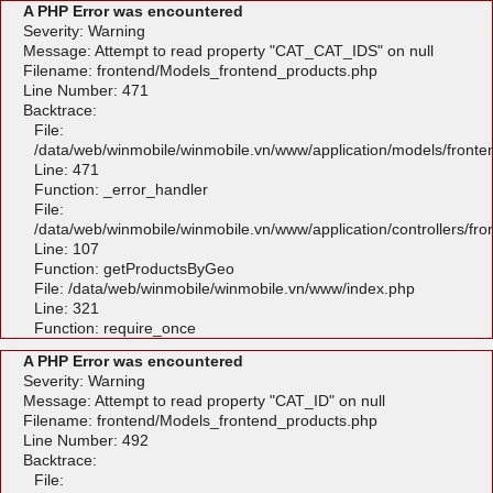
A PHP Error was encountered
Severity: Warning
Message: Attempt to read property "CAT_CAT_IDS" on null
Filename: frontend/Models_frontend_products.php
Line Number: 471
Backtrace:
File:
/data/web/winmobile/winmobile.vn/www/application/models/front
Line: 471
Function: _error_handler
File:
/data/web/winmobile/winmobile.vn/www/application/controllers/fr
Line: 107
Function: getProductsByGeo
File: /data/web/winmobile/winmobile.vn/www/index.php
Line: 321
Function: require_once
A PHP Error was encountered
Severity: Warning
Message: Attempt to read property "CAT_ID" on null
Filename: frontend/Models_frontend_products.php
Line Number: 492
Backtrace:
File: