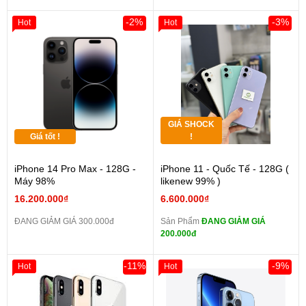
-2%
-3%
Hot
Hot
GIÁ SHOCK
Giá tốt !
!
iPhone 14 Pro Max - 128G -
iPhone 11 - Quốc Tế - 128G (
Máy 98%
likenew 99% )
16.200.000₫
6.600.000₫
ĐANG GIẢM GIÁ 300.000đ
Sản Phẩm
ĐANG GIẢM GIÁ
200.000đ
-11%
-9%
Hot
Hot