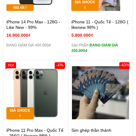
GIÁ SHOCK
Giá tốt !
!
iPhone 14 Pro Max - 128G -
iPhone 11 - Quốc Tế - 128G (
Like New - 99%
likenew 98% )
16.900.000₫
5.800.000₫
ĐANG GIẢM GIÁ 400.000đ
Sản Phẩm
ĐANG GIẢM GIÁ
200.000đ
-4%
-40%
Hot
GIÁ SHOCK
!
iPhone 11 Pro Max - Quốc Tế
Sim ghép thần thánh
- 256G ( likenew 98% )