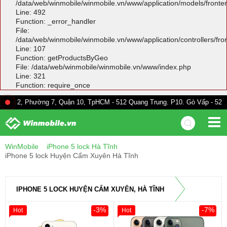
/data/web/winmobile/winmobile.vn/www/application/models/front
Line: 492
Function: _error_handler
File:
/data/web/winmobile/winmobile.vn/www/application/controllers/fr
Line: 107
Function: getProductsByGeo
File: /data/web/winmobile/winmobile.vn/www/index.php
Line: 321
Function: require_once
ường 7, Quận 10, TpHCM - 512 Quang Trung. P10. Gò Vấp - 528A Trường C
WinMobile
iPhone 5 lock Hà Tĩnh
iPhone 5 lock Huyện Cẩm Xuyên Hà Tĩnh
IPHONE 5 LOCK HUYỆN CẨM XUYÊN, HÀ TĨNH
-3%
-7%
Hot
Hot