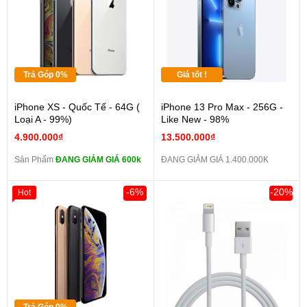
Trả Góp 0%
Giá tốt !
iPhone XS - Quốc Tế - 64G (
iPhone 13 Pro Max - 256G -
Loại A - 99%)
Like New - 98%
4.900.000₫
13.500.000₫
Sản Phẩm
ĐANG GIẢM GIÁ 600k
ĐANG GIẢM GIÁ 1.400.000K
-6%
-20%
Hot