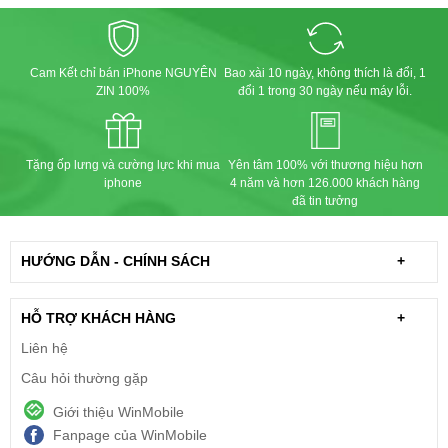
Cam Kết chỉ bán iPhone NGUYÊN
Bao xài 10 ngày, không thích là đổi, 1
ZIN 100%
đổi 1 trong 30 ngày nếu máy lỗi.
Tặng ốp lưng và cường lực khi mua
Yên tâm 100% với thương hiệu hơn
iphone
4 năm và hơn 126.000 khách hàng
đã tin tưởng
HƯỚNG DẪN - CHÍNH SÁCH
+
HỖ TRỢ KHÁCH HÀNG
+
Liên hệ
Câu hỏi thường gặp
Giới thiệu WinMobile
Fanpage của WinMobile