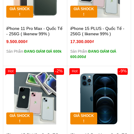
GIÁ SHOCK
GIÁ SHOCK
!
!
iPhone 11 Pro Max - Quốc Tế
iPhone 15 PLUS - Quốc Tế -
- 256G ( likenew 99% )
256G ( likenew 99% )
9.500.000₫
17.300.000₫
Sản Phẩm
ĐANG GIẢM GIÁ 600k
Sản Phẩm
ĐANG GIẢM GIÁ
600.000đ
-2%
-9%
Hot
Hot
GIÁ SHOCK
GIÁ SHOCK
!
!