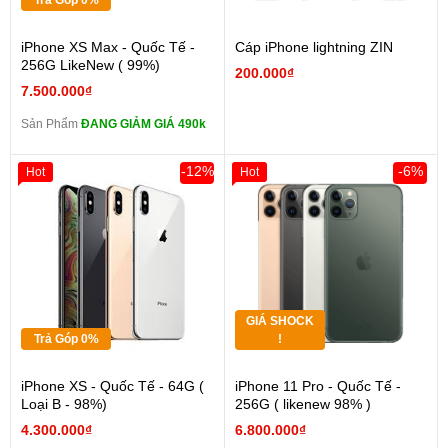
Trả Góp 0%
iPhone XS Max - Quốc Tế -
Cáp iPhone lightning ZIN
256G LikeNew ( 99%)
200.000₫
7.500.000₫
Sản Phẩm
ĐANG GIẢM GIÁ 490k
-12%
-6%
Hot
Hot
GIÁ SHOCK
Trả Góp 0%
!
iPhone XS - Quốc Tế - 64G (
iPhone 11 Pro - Quốc Tế -
Loại B - 98%)
256G ( likenew 98% )
4.300.000₫
6.800.000₫