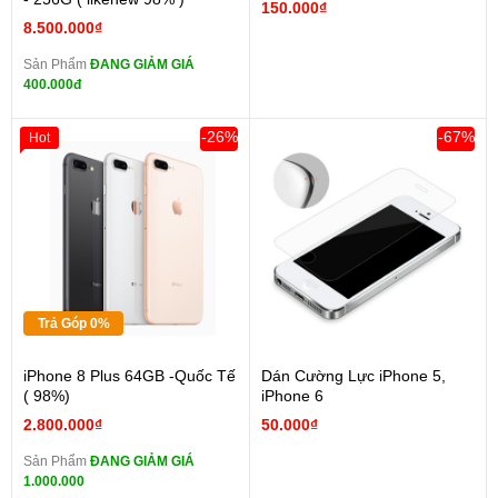
150.000₫
8.500.000₫
Sản Phẩm
ĐANG GIẢM GIÁ
400.000đ
-26%
-67%
Hot
Trả Góp 0%
iPhone 8 Plus 64GB -Quốc Tế
Dán Cường Lực iPhone 5,
( 98%)
iPhone 6
2.800.000₫
50.000₫
Sản Phẩm
ĐANG GIẢM GIÁ
1.000.000