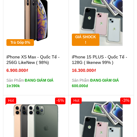
GIÁ SHOCK
Trả Góp 0%
!
iPhone XS Max - Quốc Tế -
iPhone 15 PLUS - Quốc Tế -
256G LikeNew ( 98%)
128G ( likenew 99% )
6.900.000₫
16.300.000₫
Sản Phẩm
ĐANG GIẢM GIÁ
Sản Phẩm
ĐANG GIẢM GIÁ
1tr390k
600.000đ
-6%
-3%
Hot
Hot