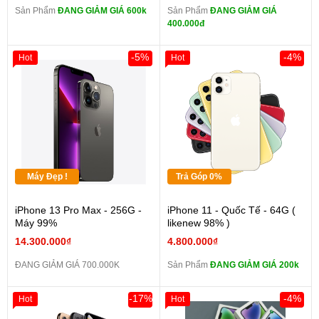
Sản Phẩm
ĐANG GIẢM GIÁ 600k
Sản Phẩm
ĐANG GIẢM GIÁ
400.000đ
-5%
-4%
Hot
Hot
Máy Đẹp !
Trả Góp 0%
iPhone 13 Pro Max - 256G -
iPhone 11 - Quốc Tế - 64G (
Máy 99%
likenew 98% )
14.300.000₫
4.800.000₫
ĐANG GIẢM GIÁ 700.000K
Sản Phẩm
ĐANG GIẢM GIÁ 200k
-17%
-4%
Hot
Hot