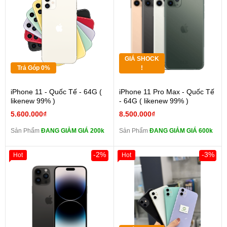
GIÁ SHOCK
Trả Góp 0%
!
iPhone 11 - Quốc Tế - 64G (
iPhone 11 Pro Max - Quốc Tế
likenew 99% )
- 64G ( likenew 99% )
5.600.000₫
8.500.000₫
Sản Phẩm
ĐANG GIẢM GIÁ 200k
Sản Phẩm
ĐANG GIẢM GIÁ 600k
-2%
-3%
Hot
Hot