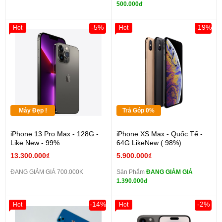
500.000đ
-5%
-19%
Hot
Hot
Máy Đẹp !
Trả Góp 0%
iPhone 13 Pro Max - 128G -
iPhone XS Max - Quốc Tế -
Like New - 99%
64G LikeNew ( 98%)
13.300.000₫
5.900.000₫
ĐANG GIẢM GIÁ 700.000K
Sản Phẩm
ĐANG GIẢM GIÁ
1.390.000đ
-14%
-2%
Hot
Hot