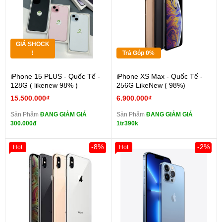
GIÁ SHOCK
!
Trả Góp 0%
iPhone 15 PLUS - Quốc Tế -
iPhone XS Max - Quốc Tế -
128G ( likenew 98% )
256G LikeNew ( 98%)
15.500.000₫
6.900.000₫
Sản Phẩm
ĐANG GIẢM GIÁ
Sản Phẩm
ĐANG GIẢM GIÁ
300.000đ
1tr390k
-8%
-2%
Hot
Hot