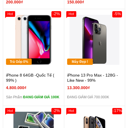
200.000₫
150.000₫
-2%
-5%
Hot
Hot
Trả Góp 0%
Máy Đẹp !
iPhone 8 64GB -Quốc Tế (
iPhone 13 Pro Max - 128G -
99% )
Like New - 99%
4.800.000₫
13.300.000₫
Sản Phẩm
ĐANG GIẢM GIÁ 100K
ĐANG GIẢM GIÁ 700.000K
-2%
-17%
Hot
Hot