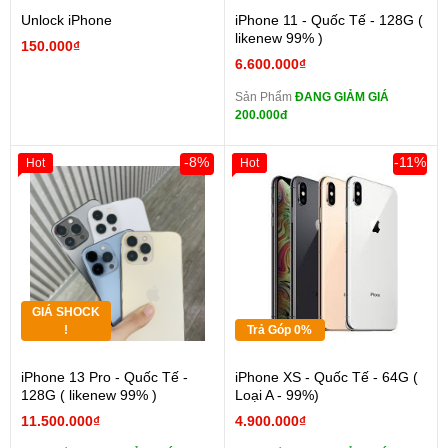
Unlock iPhone
iPhone 11 - Quốc Tế - 128G (
likenew 99% )
150.000₫
6.600.000₫
Sản Phẩm
ĐANG GIẢM GIÁ
200.000đ
-8%
-11%
Hot
Hot
GIÁ SHOCK
!
Trả Góp 0%
iPhone 13 Pro - Quốc Tế -
iPhone XS - Quốc Tế - 64G (
128G ( likenew 99% )
Loại A - 99%)
11.500.000₫
4.900.000₫