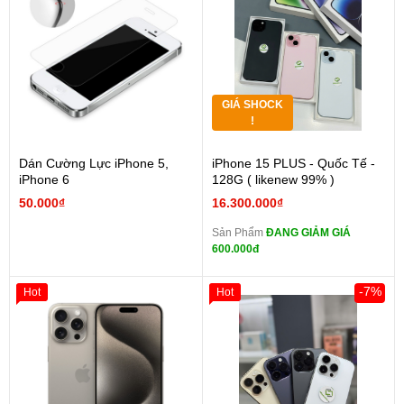
GIÁ SHOCK
!
Dán Cường Lực iPhone 5,
iPhone 15 PLUS - Quốc Tế -
iPhone 6
128G ( likenew 99% )
50.000₫
16.300.000₫
Sản Phẩm
ĐANG GIẢM GIÁ
600.000đ
-7%
Hot
Hot