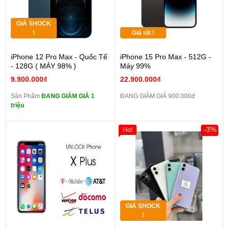
GIÁ SHOCK
!
Giá tốt !
iPhone 12 Pro Max - Quốc Tế
iPhone 15 Pro Max - 512G -
- 128G ( MÁY 98% )
Máy 99%
9.900.000₫
22.900.000₫
Sản Phẩm
ĐANG GIẢM GIÁ 1
ĐANG GIẢM GIÁ 900.000đ
triệu
-3%
Hot
GIÁ SHOCK
!