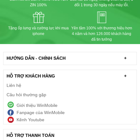
ZIN 100%
đổi 1 trong 30 ngày nếu máy lỗi.
Tặng ốp lưng và cường lực khi mua
Yên tâm 100% với thương hiệu hơn
iphone
4 năm và hơn 126.000 khách hàng
đã tin tưởng
HƯỚNG DẪN - CHÍNH SÁCH
+
HỖ TRỢ KHÁCH HÀNG
+
Liên hệ
Câu hỏi thường gặp
Giới thiệu WinMobile
Fanpage của WinMobile
Kênh Youtube
HỖ TRỢ THANH TOÁN