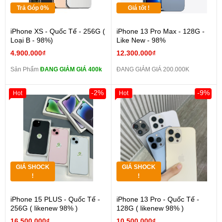
Trả Góp 0%
Giá tốt !
iPhone XS - Quốc Tế - 256G (
iPhone 13 Pro Max - 128G -
Loại B - 98%)
Like New - 98%
4.900.000₫
12.300.000₫
Sản Phẩm
ĐANG GIẢM GIÁ 400k
ĐANG GIẢM GIÁ 200.000K
-2%
-9%
Hot
Hot
GIÁ SHOCK
GIÁ SHOCK
!
!
iPhone 15 PLUS - Quốc Tế -
iPhone 13 Pro - Quốc Tế -
256G ( likenew 98% )
128G ( likenew 98% )
16.500.000₫
10.500.000₫