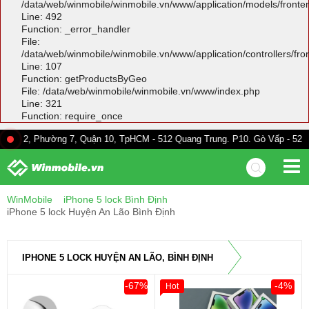
/data/web/winmobile/winmobile.vn/www/application/models/front
Line: 492
Function: _error_handler
File:
/data/web/winmobile/winmobile.vn/www/application/controllers/fr
Line: 107
Function: getProductsByGeo
File: /data/web/winmobile/winmobile.vn/www/index.php
Line: 321
Function: require_once
Phường 7, Quận 10, TpHCM - 512 Quang Trung. P10. Gò Vấp - 528A Trường 
WinMobile
iPhone 5 lock Bình Định
iPhone 5 lock Huyện An Lão Bình Định
IPHONE 5 LOCK HUYỆN AN LÃO, BÌNH ĐỊNH
-67%
-4%
Hot