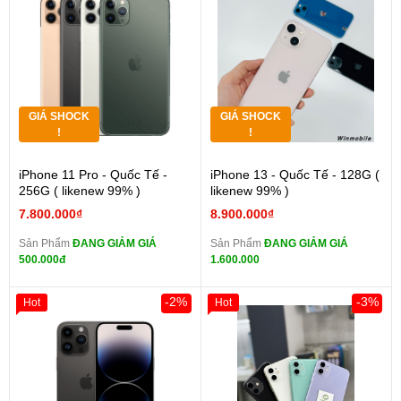
GIÁ SHOCK
GIÁ SHOCK
!
!
iPhone 11 Pro - Quốc Tế -
iPhone 13 - Quốc Tế - 128G (
256G ( likenew 99% )
likenew 99% )
7.800.000₫
8.900.000₫
Sản Phẩm
ĐANG GIẢM GIÁ
Sản Phẩm
ĐANG GIẢM GIÁ
500.000đ
1.600.000
-2%
-3%
Hot
Hot