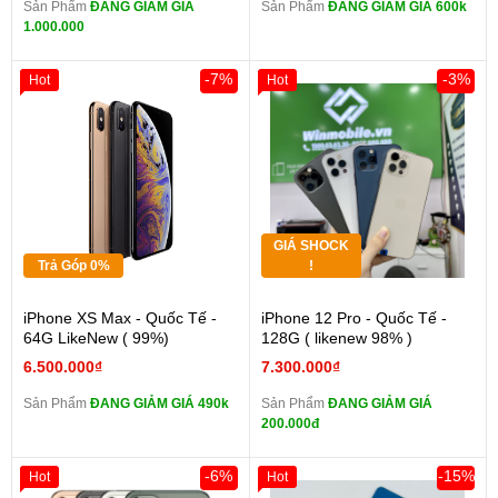
Sản Phẩm
ĐANG GIẢM GIÁ
Sản Phẩm
ĐANG GIẢM GIÁ 600k
1.000.000
-7%
-3%
Hot
Hot
GIÁ SHOCK
Trả Góp 0%
!
iPhone XS Max - Quốc Tế -
iPhone 12 Pro - Quốc Tế -
64G LikeNew ( 99%)
128G ( likenew 98% )
6.500.000₫
7.300.000₫
Sản Phẩm
ĐANG GIẢM GIÁ 490k
Sản Phẩm
ĐANG GIẢM GIÁ
200.000đ
-6%
-15%
Hot
Hot