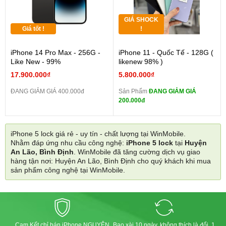
GIÁ SHOCK
Giá tốt !
!
iPhone 14 Pro Max - 256G -
iPhone 11 - Quốc Tế - 128G (
Like New - 99%
likenew 98% )
17.900.000₫
5.800.000₫
ĐANG GIẢM GIÁ 400.000đ
Sản Phẩm
ĐANG GIẢM GIÁ
200.000đ
iPhone 5 lock giá rẻ - uy tín - chất lượng tại WinMobile.
Nhằm đáp ứng nhu cầu công nghệ:
iPhone 5 lock
tại
Huyện
An Lão, Bình Định
. WinMobile đã tăng cường dịch vụ giao
hàng tận nơi: Huyện An Lão, Bình Định cho quý khách khi mua
sản phẩm công nghệ tại WinMobile.
Cam Kết chỉ bán iPhone NGUYÊN
Bao xài 10 ngày, không thích là đổi, 1