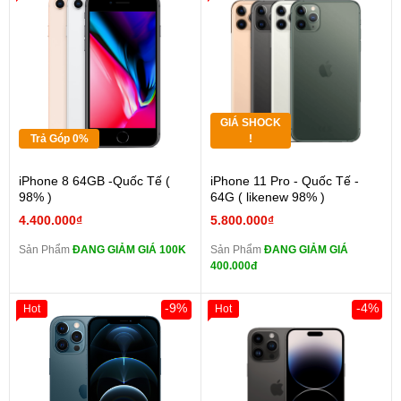
GIÁ SHOCK
Trả Góp 0%
!
iPhone 8 64GB -Quốc Tế (
iPhone 11 Pro - Quốc Tế -
98% )
64G ( likenew 98% )
4.400.000₫
5.800.000₫
Sản Phẩm
ĐANG GIẢM GIÁ 100K
Sản Phẩm
ĐANG GIẢM GIÁ
400.000đ
-9%
-4%
Hot
Hot