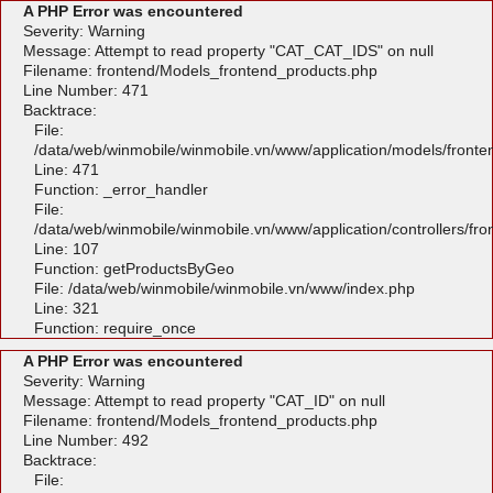
A PHP Error was encountered
Severity: Warning
Message: Attempt to read property "CAT_CAT_IDS" on null
Filename: frontend/Models_frontend_products.php
Line Number: 471
Backtrace:
File:
/data/web/winmobile/winmobile.vn/www/application/models/front
Line: 471
Function: _error_handler
File:
/data/web/winmobile/winmobile.vn/www/application/controllers/fr
Line: 107
Function: getProductsByGeo
File: /data/web/winmobile/winmobile.vn/www/index.php
Line: 321
Function: require_once
A PHP Error was encountered
Severity: Warning
Message: Attempt to read property "CAT_ID" on null
Filename: frontend/Models_frontend_products.php
Line Number: 492
Backtrace:
File: