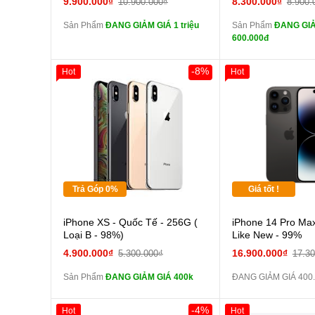
9.900.000₫
8.300.000₫
10.900.000₫
8.900.
zin
zin
Sản Phẩm
ĐANG GIẢM GIÁ 1 triệu
Sản Phẩm
ĐANG GIẢ
tai nghe iPhone X
tai n
600.000đ
zin
zin
Đổi Sạc Cáp ZIN
Đổi Sạc C
-8%
Hot
Hot
Giảm 100.000đ
Khách Hàng
Thân Thiết
Pin dự phòng và
Pin
Tặng
các Phụ Kiện Khác
các Phụ Kiện Khác
Tặng
Tặng
Trả Góp 0%
Giá tốt !
Cường lực 10D full
iPhone XS - Quốc Tế - 256G (
iPhone 14 Pro Max
màn
Loại B - 98%)
Like New - 99%
tai nghe iPhone 6S
4.900.000₫
16.900.000₫
5.300.000₫
17.3
zin
Sản Phẩm
ĐANG GIẢM GIÁ 400k
ĐANG GIẢM GIÁ 400
tai nghe iPhone X
zin
-4%
Hot
Hot