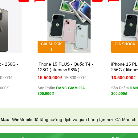
Giảm 100.000đ
Khách Hàng
Giảm 100.00
Thân Thiết
Thân Thiết
Tặng
Tặng
Tặng
Tặng
GIÁ SHOCK
GIÁ SHOCK
Tặng
Tặng
!
!
Cường lực 10D full
 - 256G -
iPhone 15 PLUS - Quốc Tế -
iPhone 15 PL
màn
màn
128G ( likenew 98% )
256G ( liken
tai nghe iPhone 6S
15.500.000₫
16.500.000₫
00.000₫
15.800.000₫
zin
zin
.000K
Sản Phẩm
ĐANG GIẢM GIÁ
Sản Phẩm
ĐAN
tai nghe iPhone X
300.000đ
300.000đ
zin
zin
Đổi Sạc Cáp ZIN
Đổi 
 Mau
. WinMobile đã tăng cường dịch vụ giao hàng tận nơi: Cà Mau ch
Pin dự phòng và
các Phụ Kiện Khác
các Phụ Kiện