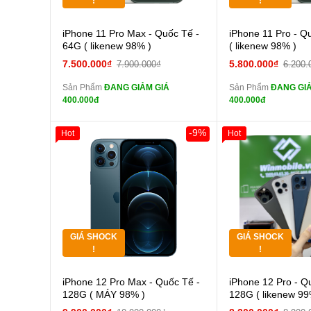
!
!
Cường lực 10D full
Cường
iPhone 11 Pro Max - Quốc Tế -
iPhone 11 Pro - Q
màn
màn
64G ( likenew 98% )
( likenew 98% )
tai nghe iPhone 6S
tai n
7.500.000₫
5.800.000₫
7.900.000₫
6.200.
zin
zin
Sản Phẩm
ĐANG GIẢM GIÁ
Sản Phẩm
ĐANG GIẢ
tai nghe iPhone X
tai n
400.000đ
400.000đ
zin
zin
Đổi Sạc Cáp ZIN
Đổi Sạc C
-9%
Hot
Hot
Giảm 100.000đ
Khách Hàng
Giảm 100.000đ
Thân Thiết
Thân Thiết
Pin dự phòng và
Pin
Tặng
Tặng
các Phụ Kiện Khác
các Phụ Kiện Khác
Tặng
Tặng
GIÁ SHOCK
GIÁ SHOCK
Tặng
Tặng
!
!
Cường lực 10D full
Cường
iPhone 12 Pro Max - Quốc Tế -
iPhone 12 Pro - Q
màn
màn
128G ( MÁY 98% )
128G ( likenew 99
tai nghe iPhone 6S
tai n