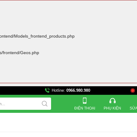
frontend/Models_frontend_products.php
rs/frontend/Geos.php
Hotline:
0966.980.980
821 Đường 3 tháng 2, 
ĐIỆN THOẠI
PHỤ KIỆN
SỬA