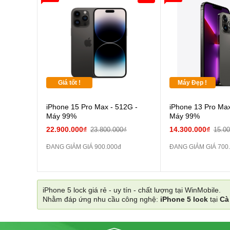
Đổi Sạc Cáp ZIN
Pin dự phòng và
các Phụ Kiện Khác
Giá tốt !
Máy Đẹp !
iPhone 15 Pro Max - 512G -
iPhone 13 Pro Max
Máy 99%
Máy 99%
22.900.000₫
14.300.000₫
23.800.000₫
15.0
ĐANG GIẢM GIÁ 900.000đ
ĐANG GIẢM GIÁ 700
iPhone 5 lock giá rẻ - uy tín - chất lượng tại WinMobile.
Nhằm đáp ứng nhu cầu công nghệ:
iPhone 5 lock
tại
Cà