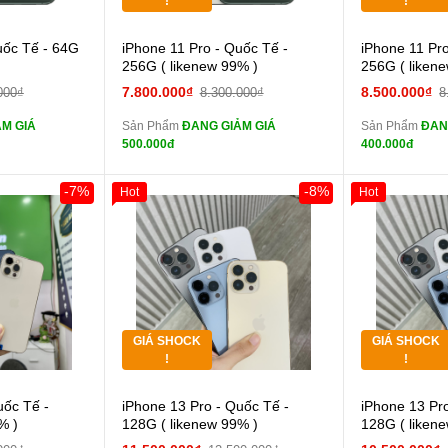
!
!
 lực 10D full
Cường lực 10D full
uốc Tế - 64G
iPhone 11 Pro - Quốc Tế -
iPhone 11 Pr
màn
màn
256G ( likenew 99% )
256G ( liken
ghe iPhone 6S
tai nghe iPhone 6S
7.800.000₫
8.500.000₫
000₫
8.300.000₫
8
zin
zin
M GIÁ
Sản Phẩm
ĐANG GIẢM GIÁ
Sản Phẩm
ĐAN
ghe iPhone X
tai nghe iPhone X
500.000đ
400.000đ
zin
zin
áp ZIN
Đổi Sạc Cáp ZIN
Đổi 
-7%
-8%
Hot
Hot
Khách Hàng
Giảm 100.000đ
Khách Hàng
Giảm 100.00
Thân Thiết
Thân Thiết
 dự phòng và
Pin dự phòng và
Tặng
Tặng
các Phụ Kiện Khác
các Phụ Kiện
Tặng
Tặng
GIÁ SHOCK
GIÁ SHOCK
Tặng
Tặng
!
!
 lực 10D full
Cường lực 10D full
uốc Tế -
iPhone 13 Pro - Quốc Tế -
iPhone 13 Pr
màn
màn
% )
128G ( likenew 99% )
128G ( liken
ghe iPhone 6S
tai nghe iPhone 6S