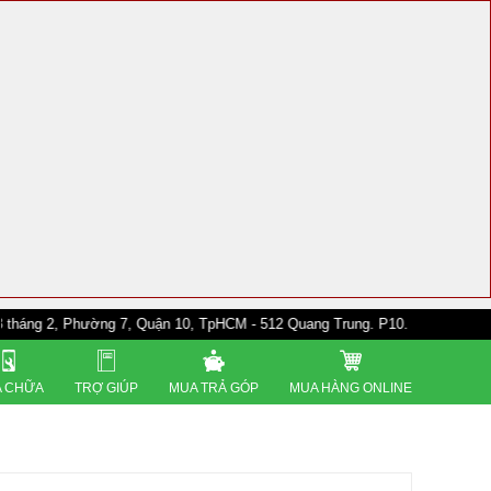
Phường 7, Quận 10, TpHCM - 512 Quang Trung. P10. Gò Vấp - 528A Trường 
 CHỮA
TRỢ GIÚP
MUA TRẢ GÓP
MUA HÀNG ONLINE