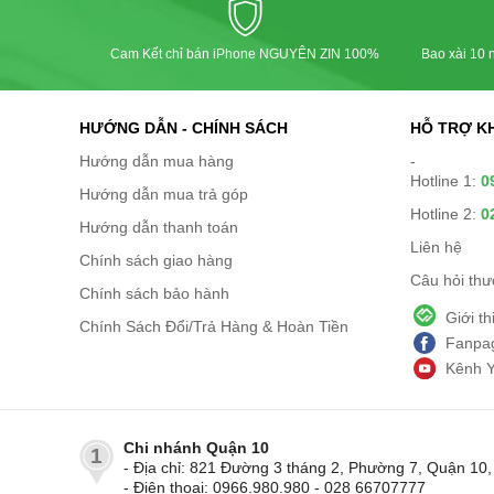
Cam Kết chỉ bán iPhone NGUYÊN ZIN 100%
Bao xài 10 n
HƯỚNG DẪN - CHÍNH SÁCH
HỖ TRỢ K
Hướng dẫn mua hàng
-
Hotline 1:
0
Hướng dẫn mua trả góp
Hotline 2:
0
Hướng dẫn thanh toán
Liên hệ
Chính sách giao hàng
Câu hỏi th
Chính sách bảo hành
Giới t
Chính Sách Đổi/Trả Hàng & Hoàn Tiền
Fanpag
Kênh 
Chi nhánh Quận 10
1
- Địa chỉ: 821 Đường 3 tháng 2, Phường 7, Quận 1
- Điện thoại: 0966.980.980 - 028 66707777