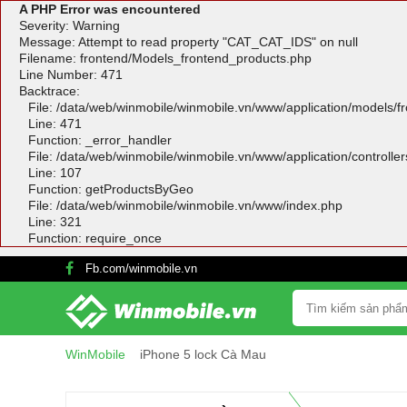
A PHP Error was encountered
Severity: Warning
Message: Attempt to read property "CAT_CAT_IDS" on null
Filename: frontend/Models_frontend_products.php
Line Number: 471
Backtrace:
File: /data/web/winmobile/winmobile.vn/www/application/models/
Line: 471
Function: _error_handler
File: /data/web/winmobile/winmobile.vn/www/application/controlle
Line: 107
Function: getProductsByGeo
File: /data/web/winmobile/winmobile.vn/www/index.php
Line: 321
Function: require_once
Fb.com/winmobile.vn
WinMobile
iPhone 5 lock Cà Mau