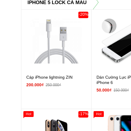
IPHONE 5 LOCK CÀ MAU
-20%
Cáp iPhone lightning ZIN
Dán Cường Lực iP
iPhone 6
200.000₫
250.000₫
50.000₫
150.000₫
-17%
Hot
Hot
Giảm 100.000đ
Khách Hàng
Giảm 100.000đ
Thân Thiết
Thân Thiết