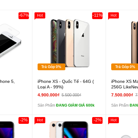
-67%
-11%
Hot
Hot
Giảm 100.000đ
Khách Hàng
Giảm 100.00
Thân Thiết
Thân Thiết
Tặng
Tặng
Tặng
Tặng
Tặng
Tặng
Trả Góp 0%
Trả Góp 0%
Cường lực 10D full
hone 5,
iPhone XS - Quốc Tế - 64G (
iPhone XS Ma
màn
màn
Loại A - 99%)
256G LikeNe
tai nghe iPhone 6S
4.900.000₫
7.500.000₫
5.500.000₫
7
zin
zin
Sản Phẩm
ĐANG GIẢM GIÁ 600k
Sản Phẩm
ĐAN
tai nghe iPhone X
zin
zin
-2%
-2%
Hot
Hot
Đổi Sạc Cáp ZIN
Đổi 
Khách Hàng
Giảm 100.000đ
Khách Hàng
Thân Thiết