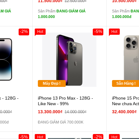
11.500.000₫
10.500.000₫
000₫
12.500.000₫
zin
zin
M GIÁ
Sản Phẩm
ĐANG GIẢM GIÁ
Sản Phẩm
ĐAN
ghe iPhone X
tai nghe iPhone X
1.000.000
1.000.000đ
zin
zin
áp ZIN
Đổi Sạc Cáp ZIN
Đổi 
-2%
-5%
Hot
Hot
 dự phòng và
Pin dự phòng và
các Phụ Kiện Khác
các Phụ Kiện
Máy Đẹp !
Sẵn Hàng !
 - 128G -
iPhone 13 Pro Max - 128G -
iPhone 15 Pr
Like New - 99%
New chưa Act
13.300.000₫
32.400.000₫
00.000₫
14.000.000₫
.000đ
ĐANG GIẢM GIÁ 700.000K
-5%
-2%
Hot
Hot