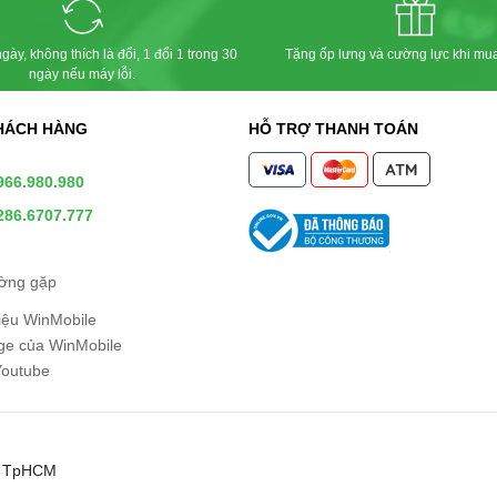
gày, không thích là đổi, 1 đổi 1 trong 30
Tặng ốp lưng và cường lực khi mu
ngày nếu máy lỗi.
HÁCH HÀNG
HỖ TRỢ THANH TOÁN
966.980.980
286.6707.777
ường gặp
hiệu WinMobile
e của WinMobile
Youtube
0, TpHCM