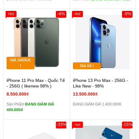
-4%
-9%
Hot
Hot
GIÁ SHOCK
!
Giá tốt !
iPhone 11 Pro Max - Quốc Tế
iPhone 13 Pro Max - 256G -
- 256G ( likenew 98% )
Like New - 98%
8.500.000₫
13.500.000₫
Sản Phẩm
ĐANG GIẢM GIÁ
ĐANG GIẢM GIÁ 1.400.000K
400.000đ
-33%
-15%
Hot