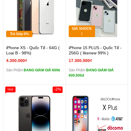
GIÁ SHOCK
Trả Góp 0%
!
iPhone XS - Quốc Tế - 64G (
iPhone 15 PLUS - Quốc Tế -
Loại B - 98%)
256G ( likenew 99% )
4.300.000₫
17.300.000₫
Sản Phẩm
ĐANG GIẢM GIÁ 600k
Sản Phẩm
ĐANG GIẢM GIÁ
600.000đ
-2%
Hot