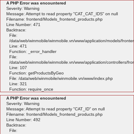
A PHP Error was encountered
Severity: Warning
Message: Attempt to read property "CAT_CAT_IDS" on null
Filename: frontend/Models_frontend_products.php
Line Number: 471
Backtrace:
File:
/data/web/winmobile/winmobile.vn/www/application/models/front
Line: 471
Function: _error_handler
File:
/data/web/winmobile/winmobile.vn/www/application/controllers/fr
Line: 107
Function: getProductsByGeo
File: /data/web/winmobile/winmobile.vn/www/index.php
Line: 321
Function: require_once
A PHP Error was encountered
Severity: Warning
Message: Attempt to read property "CAT_ID" on null
Filename: frontend/Models_frontend_products.php
Line Number: 492
Backtrace:
File: