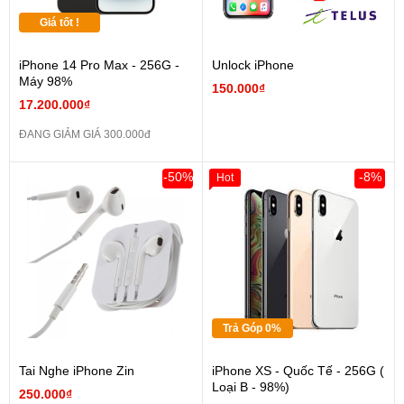
Giá tốt !
iPhone 14 Pro Max - 256G -
Unlock iPhone
Máy 98%
150.000₫
17.200.000₫
ĐANG GIẢM GIÁ 300.000đ
-50%
-8%
Hot
Trả Góp 0%
Tai Nghe iPhone Zin
iPhone XS - Quốc Tế - 256G (
Loại B - 98%)
250.000₫