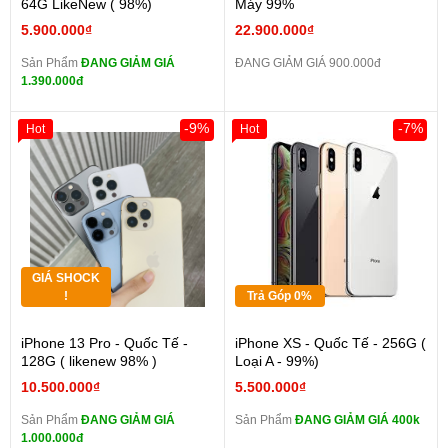
64G LikeNew ( 98%)
Máy 99%
5.900.000₫
22.900.000₫
Sản Phẩm
ĐANG GIẢM GIÁ
ĐANG GIẢM GIÁ 900.000đ
1.390.000đ
-9%
-7%
Hot
Hot
GIÁ SHOCK
!
Trả Góp 0%
iPhone 13 Pro - Quốc Tế -
iPhone XS - Quốc Tế - 256G (
128G ( likenew 98% )
Loại A - 99%)
10.500.000₫
5.500.000₫
Sản Phẩm
ĐANG GIẢM GIÁ
Sản Phẩm
ĐANG GIẢM GIÁ 400k
1.000.000đ