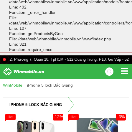
/data/web/winmobile/winmobile.vn/www/application/models/front
Line: 492
Function: _error_handler
File:
/data/web/winmobile/winmobile.vn/www/application/controllers/fr
Line: 107
Function: getProductsByGeo
File: /data/web/winmobile/winmobile.vn/www/index.php
Line: 321
Function: require_once
Phường 7, Quận 10, TpHCM - 512 Quang Trung. P10. Gò Vấp - 528A Trường 
WinMobile
iPhone 5 lock Bắc Giang
IPHONE 5 LOCK BẮC GIANG
-12%
-3%
Hot
Hot