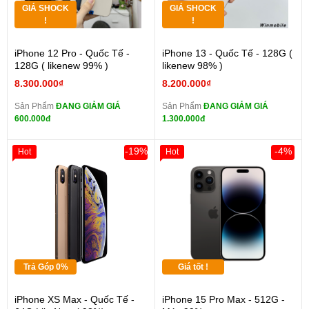
GIÁ SHOCK
GIÁ SHOCK
!
!
iPhone 12 Pro - Quốc Tế -
iPhone 13 - Quốc Tế - 128G (
128G ( likenew 99% )
likenew 98% )
8.300.000₫
8.200.000₫
Sản Phẩm
ĐANG GIẢM GIÁ
Sản Phẩm
ĐANG GIẢM GIÁ
600.000đ
1.300.000đ
-19%
-4%
Hot
Hot
Trả Góp 0%
Giá tốt !
iPhone XS Max - Quốc Tế -
iPhone 15 Pro Max - 512G -