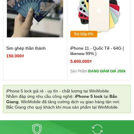
Trả Góp 0%
Sim ghép thần thánh
iPhone 11 - Quốc Tế - 64G (
likenew 99% )
150.000₫
5.600.000₫
Sản Phẩm
ĐANG GIẢM GIÁ 200k
iPhone 5 lock giá rẻ - uy tín - chất lượng tại WinMobile.
Nhằm đáp ứng nhu cầu công nghệ:
iPhone 5 lock
tại
Bắc
Giang
. WinMobile đã tăng cường dịch vụ giao hàng tận nơi:
Bắc Giang cho quý khách khi mua sản phẩm tại WinMobile.