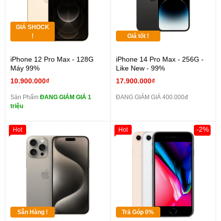
GIÁ SHOCK
!
Giá tốt !
iPhone 12 Pro Max - 128G
iPhone 14 Pro Max - 256G -
Máy 99%
Like New - 99%
10.900.000₫
17.900.000₫
Sản Phẩm
ĐANG GIẢM GIÁ 1
ĐANG GIẢM GIÁ 400.000đ
triệu
-2%
Hot
Hot
Sẵn Hàng !
Trả Góp 0%