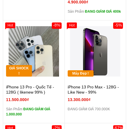
4.900.000₫
Sản Phẩm
ĐANG GIẢM GIÁ 400k
-8%
-5%
Hot
Hot
GIÁ SHOCK
!
Máy Đẹp !
iPhone 13 Pro - Quốc Tế -
iPhone 13 Pro Max - 128G -
128G ( likenew 99% )
Like New - 99%
11.500.000₫
13.300.000₫
Sản Phẩm
ĐANG GIẢM GIÁ
ĐANG GIẢM GIÁ 700.000K
1.000.000
-2%
-67%
Hot