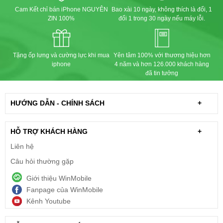
Cam Kết chỉ bán iPhone NGUYÊN
Bao xài 10 ngày, không thích là đổi, 1
ZIN 100%
đổi 1 trong 30 ngày nếu máy lỗi.
Tặng ốp lưng và cường lực khi mua
Yên tâm 100% với thương hiệu hơn
iphone
4 năm và hơn 126.000 khách hàng
đã tin tưởng
HƯỚNG DẪN - CHÍNH SÁCH
+
HỖ TRỢ KHÁCH HÀNG
+
Liên hệ
Câu hỏi thường gặp
Giới thiệu WinMobile
Fanpage của WinMobile
Kênh Youtube