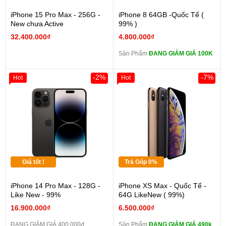
iPhone 15 Pro Max - 256G -
iPhone 8 64GB -Quốc Tế (
New chưa Active
99% )
32.400.000₫
4.800.000₫
Sản Phẩm
ĐANG GIẢM GIÁ 100K
-2%
-7%
Hot
Hot
Giá tốt !
Trả Góp 0%
iPhone 14 Pro Max - 128G -
iPhone XS Max - Quốc Tế -
Like New - 99%
64G LikeNew ( 99%)
16.900.000₫
6.500.000₫
ĐANG GIẢM GIÁ 400.000đ
Sản Phẩm
ĐANG GIẢM GIÁ 490k