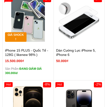
GIÁ SHOCK
!
iPhone 15 PLUS - Quốc Tế -
Dán Cường Lực iPhone 5,
128G ( likenew 98% )
iPhone 6
15.500.000₫
50.000₫
Sản Phẩm
ĐANG GIẢM GIÁ
300.000đ
-8%
-2%
Hot
Hot