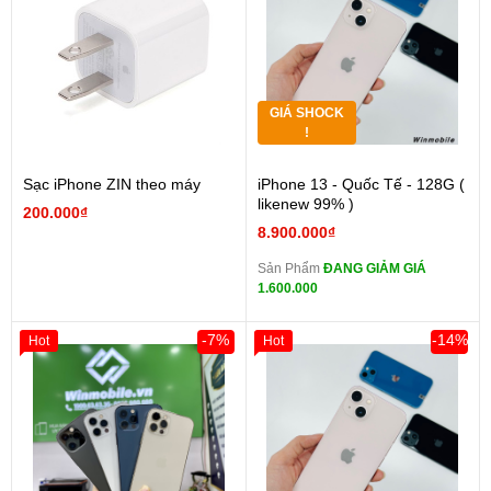
GIÁ SHOCK
!
Sạc iPhone ZIN theo máy
iPhone 13 - Quốc Tế - 128G (
likenew 99% )
200.000₫
8.900.000₫
Sản Phẩm
ĐANG GIẢM GIÁ
1.600.000
-7%
-14%
Hot
Hot