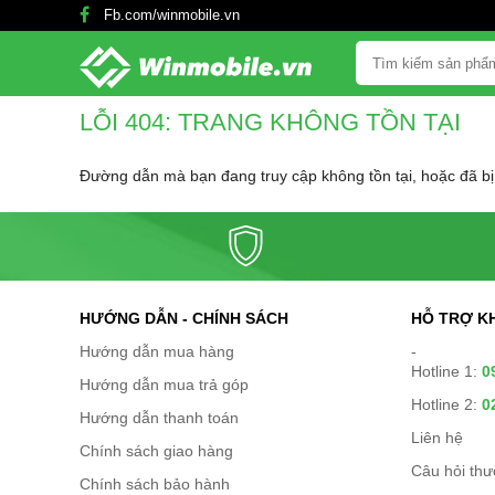
Fb.com/winmobile.vn
LỖI 404: TRANG KHÔNG TỒN TẠI
Đường dẫn mà bạn đang truy cập không tồn tại, hoặc đã bị
HƯỚNG DẪN - CHÍNH SÁCH
HỖ TRỢ K
Hướng dẫn mua hàng
-
Hotline 1:
0
Hướng dẫn mua trả góp
Hotline 2:
0
Hướng dẫn thanh toán
Liên hệ
Chính sách giao hàng
Câu hỏi th
Chính sách bảo hành