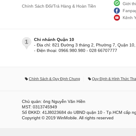
Giới t
Chính Sách Đổi/Trả Hàng & Hoàn Tiền
Fanpag
Kênh 
Chi nhánh Quận 10
1
- Địa chỉ: 821 Đường 3 tháng 2, Phường 7, Quận 1
- Điện thoại: 0966.980.980 - 028 66707777
Chính Sách & Quy Định Chung
Quy Định & Hình Thức Th
Chủ quản: ông Nguyễn Văn Hiền
MST: 0313745949
Số ĐKKD: 41J8023684 do UBND quận 10 - Tp.HCM cấp ng
Copyright © 2019 WinMobile. All rights reserved