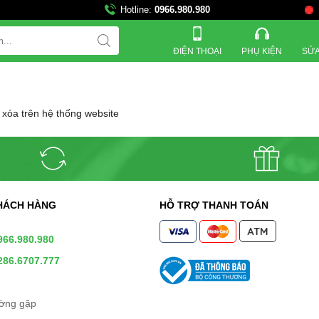
Hotline:
0966.980.980
ĐIỆN THOẠI
PHỤ KIỆN
SỬA
 xóa trên hệ thống website
HÁCH HÀNG
HỖ TRỢ THANH TOÁN
966.980.980
286.6707.777
ường gặp