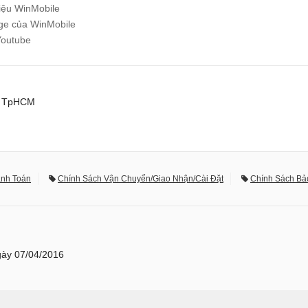
hiệu WinMobile
e của WinMobile
Youtube
0, TpHCM
anh Toán
Chính Sách Vận Chuyển/Giao Nhận/Cài Đặt
Chính Sách Bả
ày 07/04/2016