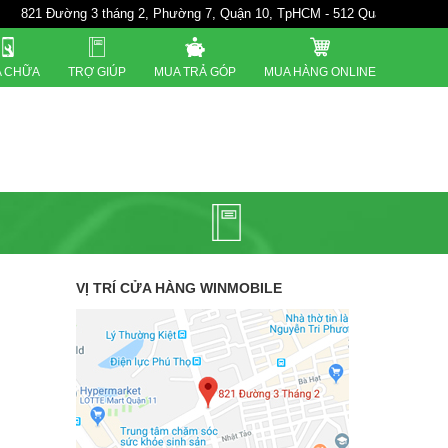
821 Đường 3 tháng 2, Phường 7, Quận 10, TpHCM - 512 Quang Trung. P10
 CHỮA
TRỢ GIÚP
MUA TRẢ GÓP
MUA HÀNG ONLINE
VỊ TRÍ CỬA HÀNG WINMOBILE